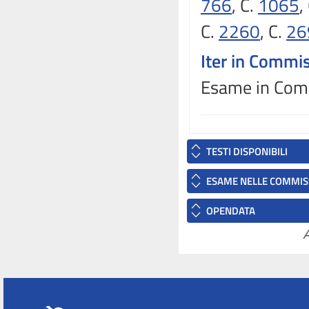
766
, C.
1065
,
C.
2260
, C.
26
Iter in Commi
Esame in Comm
TESTI DISPONIBILI
ESAME NELLE COMMIS
OPENDATA
A