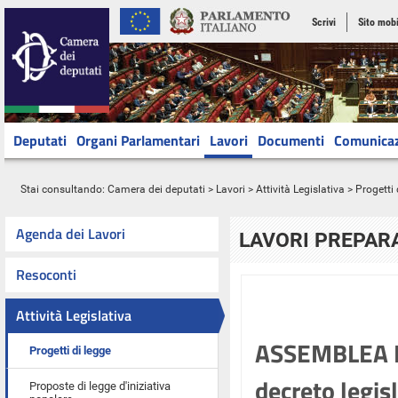
Scrivi
Sito mobi
Deputati
Organi Parlamentari
Lavori
Documenti
Comunica
Stai consultando:
Camera dei deputati
>
Lavori
>
Attività Legislativa
>
Progetti 
Agenda dei Lavori
LAVORI PREPARA
Resoconti
Attività Legislativa
ASSEMBLEA R
Progetti di legge
decreto legis
Proposte di legge d'iniziativa