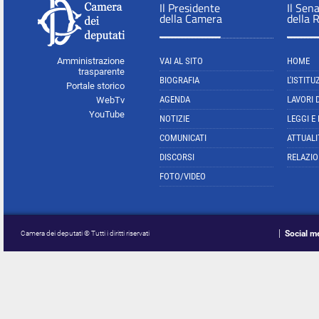
Il Presidente
Il Sen
della Camera
della 
Amministrazione
VAI AL SITO
HOME
trasparente
BIOGRAFIA
L'ISTITU
Portale storico
AGENDA
LAVORI 
WebTv
YouTube
NOTIZIE
LEGGI E
COMUNICATI
ATTUALI
DISCORSI
RELAZIO
FOTO/VIDEO
Social m
Camera dei deputati © Tutti i diritti riservati