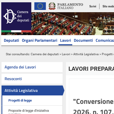
Scrivi
Sito mobi
Deputati
Organi Parlamentari
Lavori
Documenti
Comunica
Stai consultando:
Camera dei deputati
>
Lavori
>
Attività Legislativa
>
Progetti 
Agenda dei Lavori
LAVORI PREPARA
Resoconti
Attività Legislativa
"Conversione 
Progetti di legge
2026, n. 107,
Proposte di legge d'iniziativa