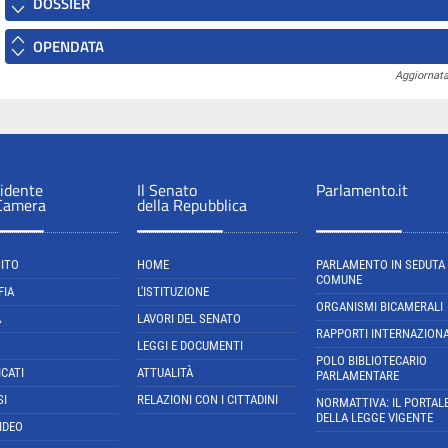
DOSSIER
OPENDATA
Aggiornata
sidente
Il Senato
Parlamento.it
 Camera
della Repubblica
SITO
HOME
PARLAMENTO IN SEDUTA
COMUNE
FIA
L'ISTITUZIONE
ORGANISMI BICAMERALI
A
LAVORI DEL SENATO
RAPPORTI INTERNAZIONA
LEGGI E DOCUMENTI
POLO BIBLIOTECARIO
CATI
ATTUALITÀ
PARLAMENTARE
SI
RELAZIONI CON I CITTADINI
NORMATTIVA: IL PORTAL
DELLA LEGGE VIGENTE
IDEO