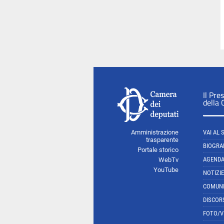
Il Pre
della
Amministrazione
VAI AL 
trasparente
BIOGRA
Portale storico
AGEND
WebTv
YouTube
NOTIZIE
COMUNI
DISCOR
FOTO/V