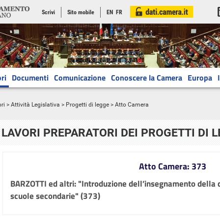
Scrivi
Sito mobile
EN
FR
ri
Documenti
Comunicazione
Conoscere la Camera
Europa
ri
>
Attività Legislativa
>
Progetti di legge
> Atto Camera
LAVORI PREPARATORI DEI PROGETTI DI 
Atto Camera: 373
BARZOTTI ed altri: "Introduzione dell’insegnamento della c
scuole secondarie" (373)