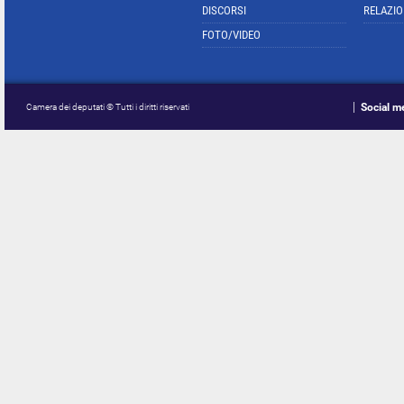
DISCORSI
RELAZIO
FOTO/VIDEO
Social m
Camera dei deputati © Tutti i diritti riservati