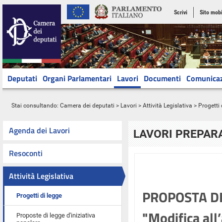
Scrivi
Sito mobi
Deputati
Organi Parlamentari
Lavori
Documenti
Comunica
Stai consultando:
Camera dei deputati
>
Lavori
>
Attività Legislativa
>
Progetti 
Agenda dei Lavori
LAVORI PREPARA
Resoconti
Attività Legislativa
PROPOSTA DI
Progetti di legge
"Modifica all’
Proposte di legge d'iniziativa