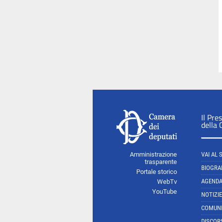
Il Pre
della
Amministrazione
VAI AL 
trasparente
BIOGRA
Portale storico
AGEND
WebTv
YouTube
NOTIZIE
COMUNI
DISCOR