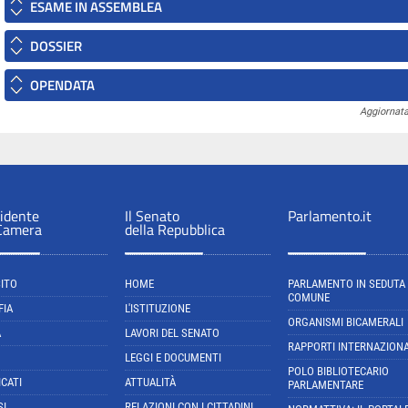
ESAME IN ASSEMBLEA
DOSSIER
OPENDATA
Aggiornata
sidente
Il Senato
Parlamento.it
 Camera
della Repubblica
SITO
HOME
PARLAMENTO IN SEDUTA
COMUNE
FIA
L'ISTITUZIONE
ORGANISMI BICAMERALI
A
LAVORI DEL SENATO
RAPPORTI INTERNAZIONA
LEGGI E DOCUMENTI
POLO BIBLIOTECARIO
CATI
ATTUALITÀ
PARLAMENTARE
SI
RELAZIONI CON I CITTADINI