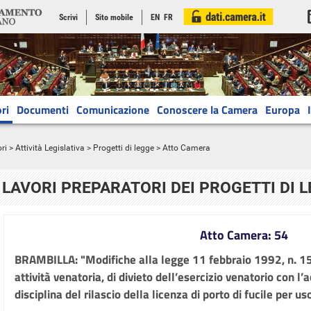
Scrivi
Sito mobile
EN
FR
ri
Documenti
Comunicazione
Conoscere la Camera
Europa
ri
>
Attività Legislativa
>
Progetti di legge
> Atto Camera
LAVORI PREPARATORI DEI PROGETTI DI 
Atto Camera: 54
BRAMBILLA: "Modifiche alla legge 11 febbraio 1992, n. 157,
attività venatoria, di divieto dell’esercizio venatorio con 
disciplina del rilascio della licenza di porto di fucile per us