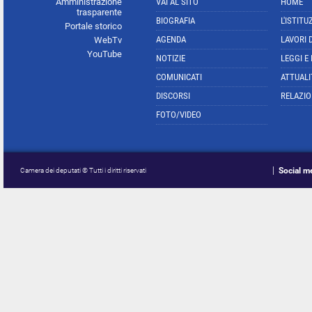
Amministrazione
VAI AL SITO
HOME
trasparente
BIOGRAFIA
L'ISTITU
Portale storico
AGENDA
LAVORI 
WebTv
YouTube
NOTIZIE
LEGGI E
COMUNICATI
ATTUALI
DISCORSI
RELAZIO
FOTO/VIDEO
Social m
Camera dei deputati © Tutti i diritti riservati