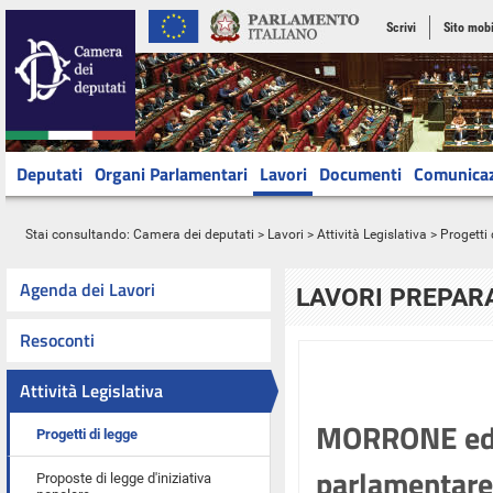
Scrivi
Sito mobi
Deputati
Organi Parlamentari
Lavori
Documenti
Comunica
Stai consultando:
Camera dei deputati
>
Lavori
>
Attività Legislativa
>
Progetti 
Agenda dei Lavori
LAVORI PREPARA
Resoconti
Attività Legislativa
MORRONE ed a
Progetti di legge
parlamentare d
Proposte di legge d'iniziativa