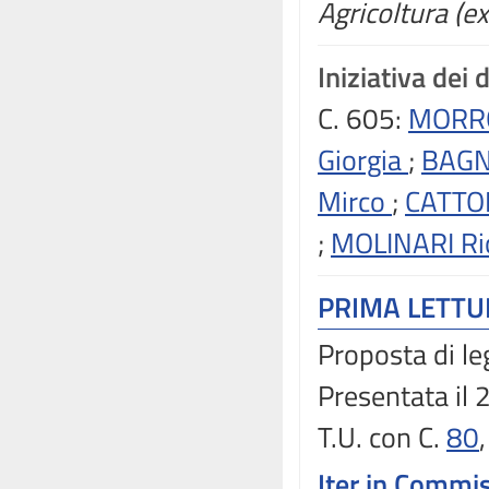
Agricoltura (e
Iniziativa dei 
C. 605:
MORRO
Giorgia
;
BAGN
Mirco
;
CATTO
;
MOLINARI Ri
PRIMA LETT
Proposta di le
Presentata il
T.U. con C.
80
Iter in Commi