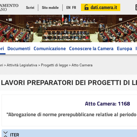
Scrivi
Sito mobile
EN
FR
ri
Documenti
Comunicazione
Conoscere la Camera
Europa
ri
>
Attività Legislativa
>
Progetti di legge
> Atto Camera
LAVORI PREPARATORI DEI PROGETTI DI 
Atto Camera: 1168
"Abrogazione di norme prerepubblicane relative al perio
ITER