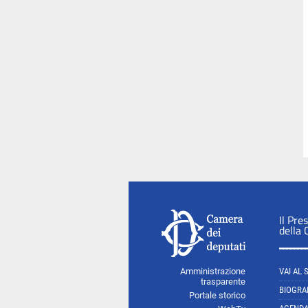
Il Pre
della
Amministrazione
VAI AL 
trasparente
BIOGRA
Portale storico