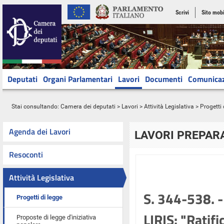
Scrivi
Sito mobi
Deputati
Organi Parlamentari
Lavori
Documenti
Comunica
Stai consultando:
Camera dei deputati
>
Lavori
>
Attività Legislativa
>
Progetti 
Agenda dei Lavori
LAVORI PREPARA
Resoconti
Attività Legislativa
S. 344-538. -
Progetti di legge
LIRIS: "Ratif
Proposte di legge d'iniziativa