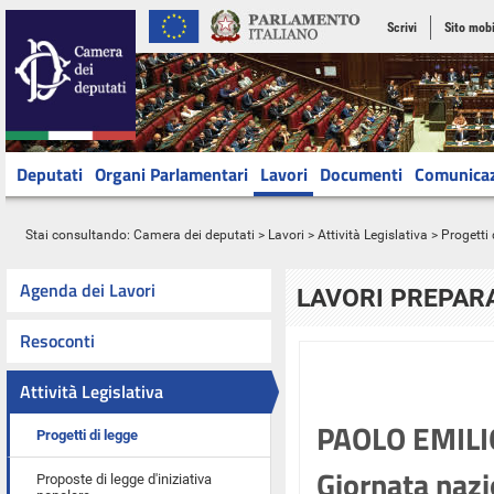
Scrivi
Sito mobi
Deputati
Organi Parlamentari
Lavori
Documenti
Comunica
Stai consultando:
Camera dei deputati
>
Lavori
>
Attività Legislativa
>
Progetti 
Agenda dei Lavori
LAVORI PREPARA
Resoconti
Attività Legislativa
PAOLO EMILIO 
Progetti di legge
Giornata nazi
Proposte di legge d'iniziativa