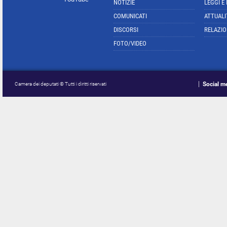
NOTIZIE
LEGGI E
COMUNICATI
ATTUALI
DISCORSI
RELAZIO
FOTO/VIDEO
Social m
Camera dei deputati © Tutti i diritti riservati