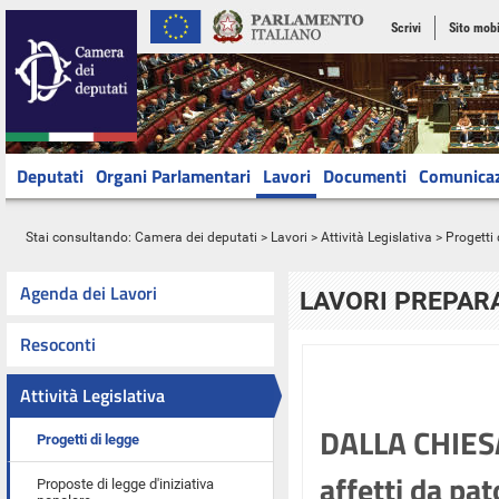
Scrivi
Sito mobi
Deputati
Organi Parlamentari
Lavori
Documenti
Comunica
Stai consultando:
Camera dei deputati
>
Lavori
>
Attività Legislativa
>
Progetti 
Agenda dei Lavori
LAVORI PREPARA
Resoconti
Attività Legislativa
DALLA CHIESA:
Progetti di legge
affetti da pat
Proposte di legge d'iniziativa