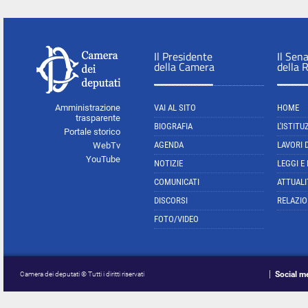
Il Presidente
Il Sen
della Camera
della 
Amministrazione
VAI AL SITO
HOME
trasparente
BIOGRAFIA
L'ISTITU
Portale storico
AGENDA
LAVORI 
WebTv
YouTube
NOTIZIE
LEGGI E
COMUNICATI
ATTUALI
DISCORSI
RELAZIO
FOTO/VIDEO
Social m
Camera dei deputati © Tutti i diritti riservati