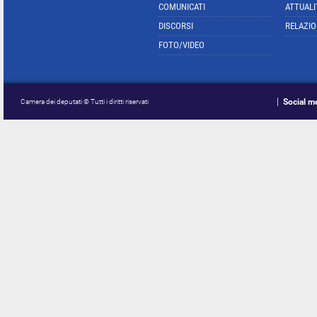
COMUNICATI
ATTUALI
DISCORSI
RELAZIO
FOTO/VIDEO
Social m
Camera dei deputati © Tutti i diritti riservati