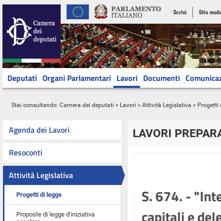
Scrivi
Sito mobi
Deputati
Organi Parlamentari
Lavori
Documenti
Comunica
Stai consultando:
Camera dei deputati
>
Lavori
>
Attività Legislativa
>
Progetti 
Agenda dei Lavori
LAVORI PREPARA
Resoconti
Attività Legislativa
S. 674. - "Int
Progetti di legge
capitali e de
Proposte di legge d'iniziativa