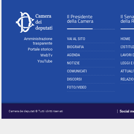
Il Presidente
Il Sen
della Camera
della 
Amministrazione
VAI AL SITO
HOME
trasparente
BIOGRAFIA
L'ISTITU
Portale storico
AGENDA
LAVORI 
WebTv
YouTube
NOTIZIE
LEGGI E
COMUNICATI
ATTUALI
DISCORSI
RELAZIO
FOTO/VIDEO
Social m
Camera dei deputati © Tutti i diritti riservati