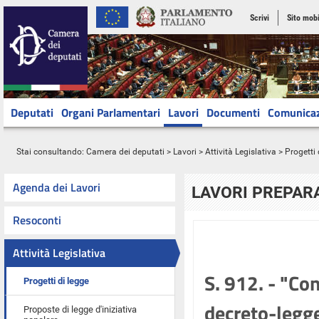
Scrivi
Sito mobi
Deputati
Organi Parlamentari
Lavori
Documenti
Comunica
Stai consultando:
Camera dei deputati
>
Lavori
>
Attività Legislativa
>
Progetti 
Agenda dei Lavori
LAVORI PREPARA
Resoconti
Attività Legislativa
S. 912. - "Co
Progetti di legge
decreto-legge
Proposte di legge d'iniziativa