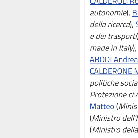
CALDEROLI Ro
autonomie
),
B
della ricerca
),
e dei trasporti
made in Italy
)
ABODI Andrea
CALDERONE Ma
politiche socia
Protezione civi
Matteo
(
Minist
(
Ministro dell'
(
Ministro della