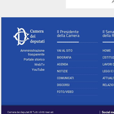
A
Il Presidente
Il Sen
della Camera
della 
Amministrazione
VAI AL SITO
HOME
trasparente
BIOGRAFIA
L'ISTITU
Portale storico
AGENDA
LAVORI 
WebTv
YouTube
NOTIZIE
LEGGI E
COMUNICATI
ATTUALI
DISCORSI
RELAZIO
FOTO/VIDEO
Social m
Camera dei deputati © Tutti i diritti riservati