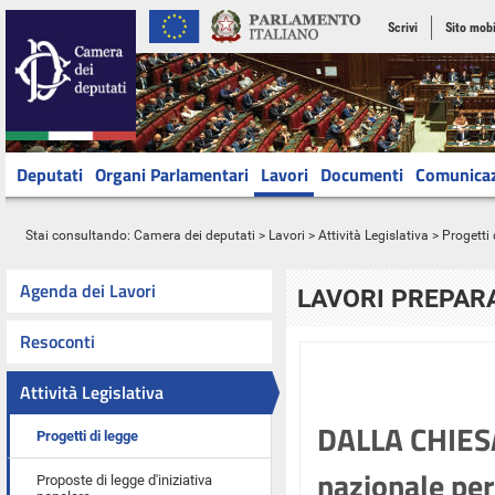
Scrivi
Sito mobi
Deputati
Organi Parlamentari
Lavori
Documenti
Comunica
Stai consultando:
Camera dei deputati
>
Lavori
>
Attività Legislativa
>
Progetti 
Agenda dei Lavori
LAVORI PREPARA
Resoconti
Attività Legislativa
DALLA CHIESA:
Progetti di legge
nazionale per
Proposte di legge d'iniziativa