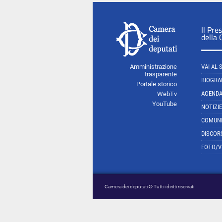
Il Pre
della
Amministrazione
VAI AL 
trasparente
BIOGRA
Portale storico
AGEND
WebTv
YouTube
NOTIZIE
COMUNI
DISCOR
FOTO/V
Camera dei deputati © Tutti i diritti riservati