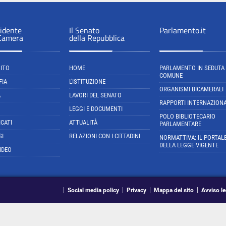
sidente
Il Senato
Parlamento.it
 Camera
della Repubblica
SITO
HOME
PARLAMENTO IN SEDUTA
COMUNE
FIA
L'ISTITUZIONE
ORGANISMI BICAMERALI
A
LAVORI DEL SENATO
RAPPORTI INTERNAZIONA
LEGGI E DOCUMENTI
POLO BIBLIOTECARIO
CATI
ATTUALITÀ
PARLAMENTARE
SI
RELAZIONI CON I CITTADINI
NORMATTIVA: IL PORTAL
DELLA LEGGE VIGENTE
IDEO
Social media policy
Privacy
Mappa del sito
Avviso le