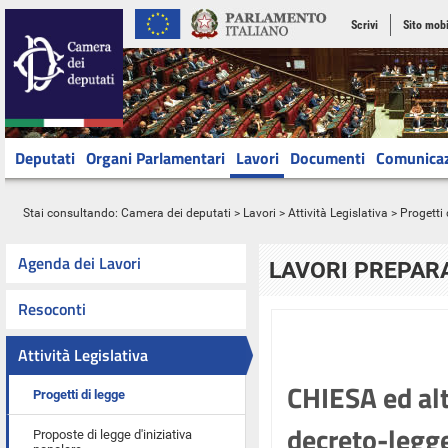
Scrivi
Sito mobi
Deputati
Organi Parlamentari
Lavori
Documenti
Comunica
Stai consultando:
Camera dei deputati
>
Lavori
>
Attività Legislativa
>
Progetti 
Agenda dei Lavori
LAVORI PREPARA
Resoconti
Attività Legislativa
CHIESA ed altr
Progetti di legge
decreto-legge
Proposte di legge d'iniziativa