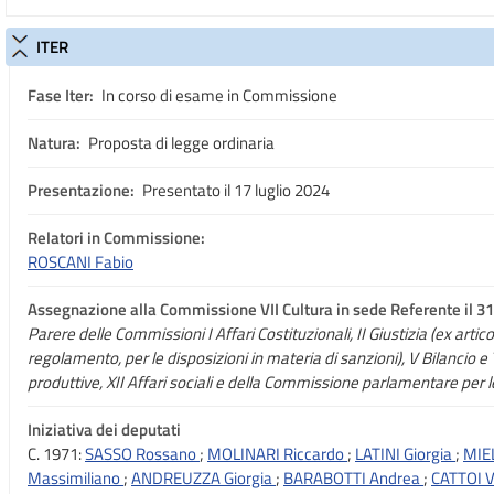
ITER
Fase Iter:
In corso di esame in Commissione
Natura:
Proposta di legge ordinaria
Presentazione:
Presentato il 17 luglio 2024
Relatori in Commissione:
ROSCANI Fabio
Assegnazione
alla Commissione VII Cultura in sede Referente il 31
Parere delle Commissioni I Affari Costituzionali, II Giustizia (ex arti
regolamento, per le disposizioni in materia di sanzioni), V Bilancio e 
produttive, XII Affari sociali e della Commissione parlamentare per l
Iniziativa dei deputati
C. 1971:
SASSO Rossano
;
MOLINARI Riccardo
;
LATINI Giorgia
;
MIE
Massimiliano
;
ANDREUZZA Giorgia
;
BARABOTTI Andrea
;
CATTOI 