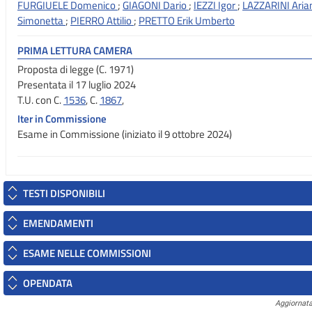
FURGIUELE Domenico
;
GIAGONI Dario
;
IEZZI Igor
;
LAZZARINI Ari
Simonetta
;
PIERRO Attilio
;
PRETTO Erik Umberto
PRIMA LETTURA CAMERA
Proposta di legge (C. 1971)
Presentata il 17 luglio 2024
T.U. con C.
1536
, C.
1867
,
Iter in Commissione
Esame in Commissione (iniziato il 9 ottobre 2024)
TESTI DISPONIBILI
EMENDAMENTI
ESAME NELLE COMMISSIONI
OPENDATA
Aggiornata