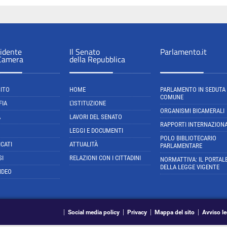
sidente
Il Senato
Parlamento.it
 Camera
della Repubblica
SITO
HOME
PARLAMENTO IN SEDUTA
COMUNE
FIA
L'ISTITUZIONE
ORGANISMI BICAMERALI
A
LAVORI DEL SENATO
RAPPORTI INTERNAZIONA
LEGGI E DOCUMENTI
POLO BIBLIOTECARIO
CATI
ATTUALITÀ
PARLAMENTARE
SI
RELAZIONI CON I CITTADINI
NORMATTIVA: IL PORTAL
DELLA LEGGE VIGENTE
IDEO
Social media policy
Privacy
Mappa del sito
Avviso le