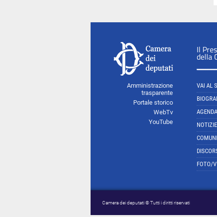
Il Pre
della
Amministrazione
VAI AL 
trasparente
BIOGRA
Portale storico
AGEND
WebTv
YouTube
NOTIZIE
COMUNI
DISCOR
FOTO/V
Camera dei deputati © Tutti i diritti riservati