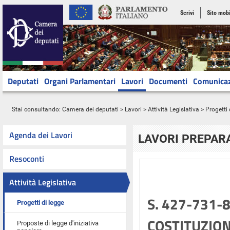
Scrivi
Sito mobi
Deputati
Organi Parlamentari
Lavori
Documenti
Comunica
Stai consultando:
Camera dei deputati
>
Lavori
>
Attività Legislativa
>
Progetti 
Agenda dei Lavori
LAVORI PREPARA
Resoconti
Attività Legislativa
S. 427-731-
Progetti di legge
COSTITUZION
Proposte di legge d'iniziativa