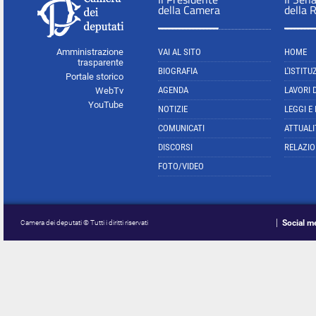
della Camera
della 
Amministrazione
VAI AL SITO
HOME
trasparente
BIOGRAFIA
L'ISTITU
Portale storico
AGENDA
LAVORI 
WebTv
YouTube
NOTIZIE
LEGGI E
COMUNICATI
ATTUALI
DISCORSI
RELAZIO
FOTO/VIDEO
Social m
Camera dei deputati © Tutti i diritti riservati