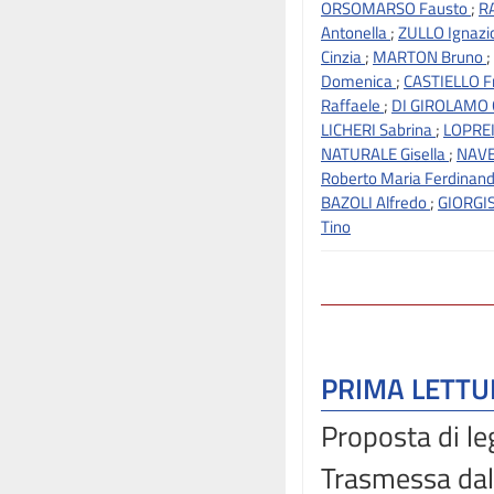
ORSOMARSO Fausto
;
R
Antonella
;
ZULLO Ignazi
Cinzia
;
MARTON Bruno
;
Domenica
;
CASTIELLO F
Raffaele
;
DI GIROLAMO G
LICHERI Sabrina
;
LOPRE
NATURALE Gisella
;
NAVE
Roberto Maria Ferdinan
BAZOLI Alfredo
;
GIORGI
Tino
PRIMA LETT
Proposta di le
Trasmessa dal