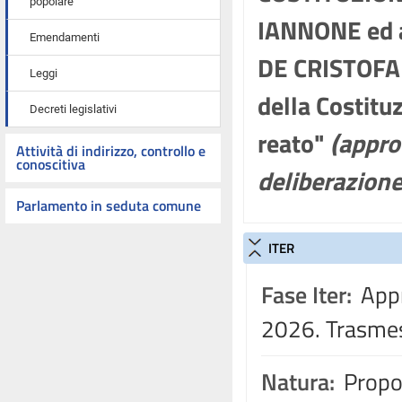
popolare
IANNONE ed al
Emendamenti
DE CRISTOFAR
Leggi
della Costituz
Decreti legislativi
reato"
(appro
Attività di indirizzo, controllo e
conoscitiva
deliberazione
Parlamento in seduta comune
ITER
Fase Iter:
Appr
2026. Trasmes
Natura:
Propos