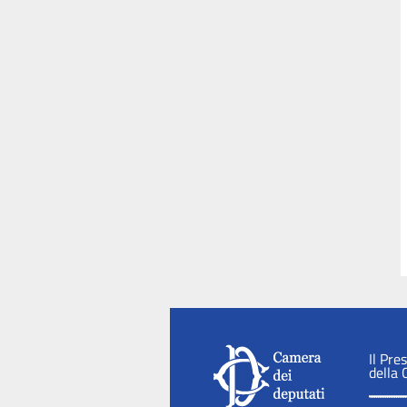
Il Pre
della