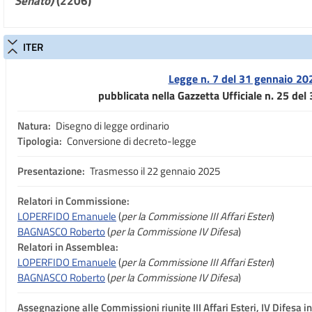
Senato)
(2206)
ITER
Legge n. 7 del 31 gennaio 20
pubblicata nella Gazzetta Ufficiale n. 25 de
Natura:
Disegno di legge ordinario
Tipologia:
Conversione di decreto-legge
Presentazione:
Trasmesso il 22 gennaio 2025
Relatori in Commissione:
LOPERFIDO Emanuele
(
per la Commissione III Affari Esteri
)
BAGNASCO Roberto
(
per la Commissione IV Difesa
)
Relatori in Assemblea:
LOPERFIDO Emanuele
(
per la Commissione III Affari Esteri
)
BAGNASCO Roberto
(
per la Commissione IV Difesa
)
Assegnazione
alle Commissioni riunite III Affari Esteri, IV Difesa 