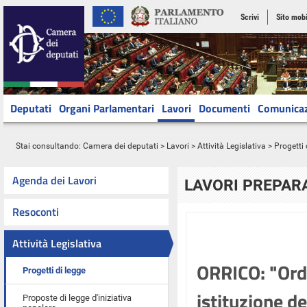
Scrivi
Sito mobi
Deputati
Organi Parlamentari
Lavori
Documenti
Comunica
Stai consultando:
Camera dei deputati
>
Lavori
>
Attività Legislativa
>
Progetti 
Agenda dei Lavori
LAVORI PREPARA
Resoconti
Attività Legislativa
ORRICO: "Ordi
Progetti di legge
istituzione d
Proposte di legge d'iniziativa