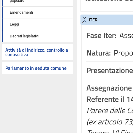
popolare
Emendamenti
ITER
Leggi
Fase Iter:
Asse
Decreti legislativi
Attività di indirizzo, controllo e
Natura:
Propos
conoscitiva
Parlamento in seduta comune
Presentazione
Assegnazione
Referente il 1
Parere delle Co
(ex articolo 7
Tesoro, VI Fin