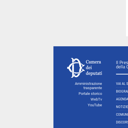
Il Pre
della
Amministrazione
VAI AL 
trasparente
BIOGRA
Portale storico
AGEND
WebTv
YouTube
NOTIZIE
COMUNI
DISCOR