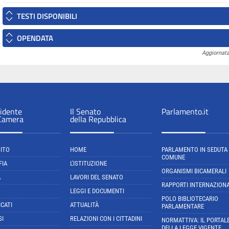
TESTI DISPONIBILI
OPENDATA
Aggiornata
sidente
Il Senato
Parlamento.it
 Camera
della Repubblica
SITO
HOME
PARLAMENTO IN SEDUTA
COMUNE
FIA
L'ISTITUZIONE
ORGANISMI BICAMERALI
A
LAVORI DEL SENATO
RAPPORTI INTERNAZIONA
LEGGI E DOCUMENTI
POLO BIBLIOTECARIO
CATI
ATTUALITÀ
PARLAMENTARE
SI
RELAZIONI CON I CITTADINI
NORMATTIVA: IL PORTAL
DELLA LEGGE VIGENTE