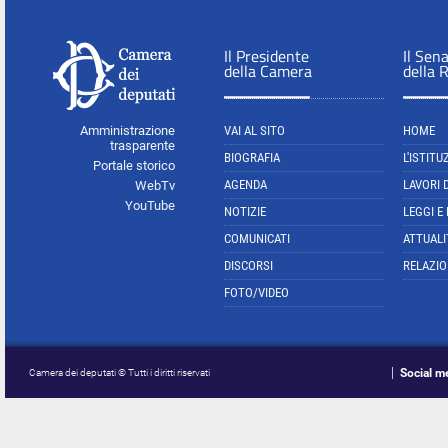
Il Presidente
Il Sen
della Camera
della 
Amministrazione
VAI AL SITO
HOME
trasparente
BIOGRAFIA
L'ISTITU
Portale storico
AGENDA
LAVORI 
WebTv
YouTube
NOTIZIE
LEGGI E
COMUNICATI
ATTUALI
DISCORSI
RELAZIO
FOTO/VIDEO
Social m
Camera dei deputati © Tutti i diritti riservati