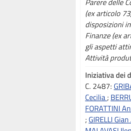
Parere delle Co
(ex articolo 7
disposizioni in
Finanze (ex ar
gli aspetti att
Attività produt
Iniziativa dei 
C. 2487:
GRIB
Cecilia
;
BERR
FORATTINI An
;
GIRELLI Gian
MALAVASI Ile