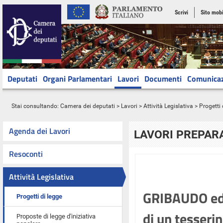
Scrivi
Sito mobi
Deputati
Organi Parlamentari
Lavori
Documenti
Comunica
Stai consultando:
Camera dei deputati
>
Lavori
>
Attività Legislativa
>
Progetti 
Agenda dei Lavori
LAVORI PREPARA
Resoconti
Attività Legislativa
GRIBAUDO ed a
Progetti di legge
di un tesseri
Proposte di legge d'iniziativa