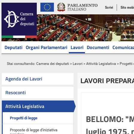
Scrivi
Sito mobi
Deputati
Organi Parlamentari
Lavori
Documenti
Comunica
Stai consultando:
Camera dei deputati
>
Lavori
>
Attività Legislativa
>
Progetti 
Agenda dei Lavori
LAVORI PREPARA
Resoconti
Attività Legislativa
BELLOMO: "Mod
Progetti di legge
luglio 1975, n
Proposte di legge d'iniziativa