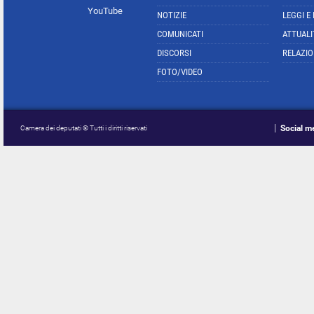
YouTube
NOTIZIE
LEGGI E
COMUNICATI
ATTUALI
DISCORSI
RELAZIO
FOTO/VIDEO
Social m
Camera dei deputati © Tutti i diritti riservati