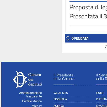
Proposta di le
Presentata il 
OPENDATA
A
Il Presidente
Il Sen
della Camera
della 
Amministrazione
VAI AL SITO
HOME
trasparente
BIOGRAFIA
L'ISTITU
Portale storico
AGENDA
LAVORI 
WebTv