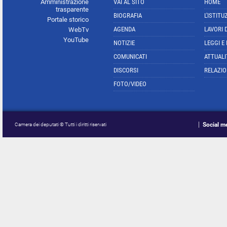
Amministrazione
VAI AL SITO
HOME
trasparente
BIOGRAFIA
L'ISTITU
Portale storico
AGENDA
LAVORI 
WebTv
YouTube
NOTIZIE
LEGGI E
COMUNICATI
ATTUALI
DISCORSI
RELAZIO
FOTO/VIDEO
Social m
Camera dei deputati © Tutti i diritti riservati