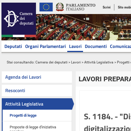
Scrivi
Sito mobi
Deputati
Organi Parlamentari
Lavori
Documenti
Comunica
Stai consultando:
Camera dei deputati
>
Lavori
>
Attività Legislativa
>
Progetti 
Agenda dei Lavori
LAVORI PREPARA
Resoconti
Attività Legislativa
S. 1184. - "Di
Progetti di legge
digitalizzazio
Proposte di legge d'iniziativa