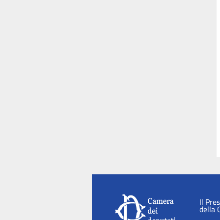
Il Pre
della