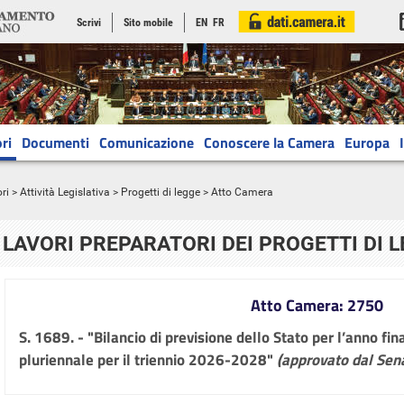
Scrivi
Sito mobile
EN
FR
ri
Documenti
Comunicazione
Conoscere la Camera
Europa
ri
>
Attività Legislativa
>
Progetti di legge
> Atto Camera
LAVORI PREPARATORI DEI PROGETTI DI 
Atto Camera: 2750
S. 1689. - "Bilancio di previsione dello Stato per l’anno fi
pluriennale per il triennio 2026-2028"
(approvato dal Sen