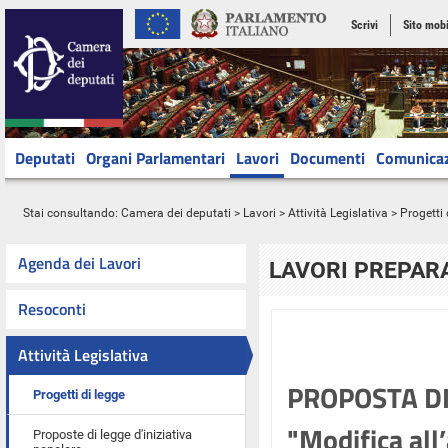
Scrivi
Sito mobi
Deputati
Organi Parlamentari
Lavori
Documenti
Comunica
Stai consultando:
Camera dei deputati
>
Lavori
>
Attività Legislativa
>
Progetti 
Agenda dei Lavori
LAVORI PREPARA
Resoconti
Attività Legislativa
PROPOSTA DI 
Progetti di legge
"Modifica all’
Proposte di legge d'iniziativa