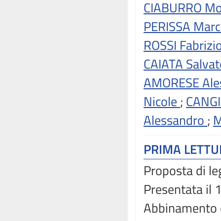
CIABURRO Mo
PERISSA Mar
ROSSI Fabrizi
CAIATA Salva
AMORESE Ale
Nicole
;
CANGI
Alessandro
;
M
PRIMA LETT
Proposta di le
Presentata il
Abbinamento 