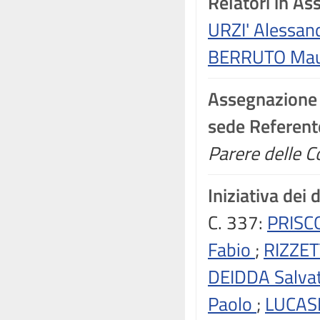
Relatori in A
URZI' Alessan
BERRUTO Ma
Assegnazione
sede Referent
Parere delle Co
Iniziativa dei 
C. 337:
PRISC
Fabio
;
RIZZET
DEIDDA Salva
Paolo
;
LUCASE