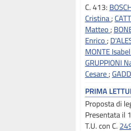
C. 413:
BOSCH
Cristina
;
CATT
Matteo
;
BONE
Enrico
;
D'ALE
MONTE Isabel
GRUPPIONI N
Cesare
;
GADDA
PRIMA LETT
Proposta di le
Presentata il
T.U. con C.
24