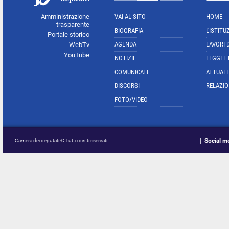
Amministrazione
VAI AL SITO
HOME
trasparente
BIOGRAFIA
L'ISTITU
Portale storico
AGENDA
LAVORI 
WebTv
YouTube
NOTIZIE
LEGGI E
COMUNICATI
ATTUALI
DISCORSI
RELAZIO
FOTO/VIDEO
Social m
Camera dei deputati © Tutti i diritti riservati