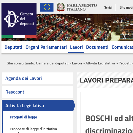
Scrivi
Sito mobi
Deputati
Organi Parlamentari
Lavori
Documenti
Comunica
Stai consultando:
Camera dei deputati
>
Lavori
>
Attività Legislativa
>
Progetti 
Agenda dei Lavori
LAVORI PREPARA
Resoconti
Attività Legislativa
BOSCHI ed alt
Progetti di legge
discriminazion
Proposte di legge d'iniziativa