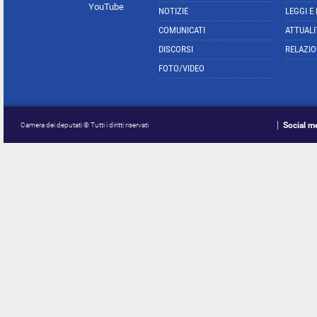
YouTube
NOTIZIE
LEGGI E
COMUNICATI
ATTUALI
DISCORSI
RELAZIO
FOTO/VIDEO
Social m
Camera dei deputati © Tutti i diritti riservati