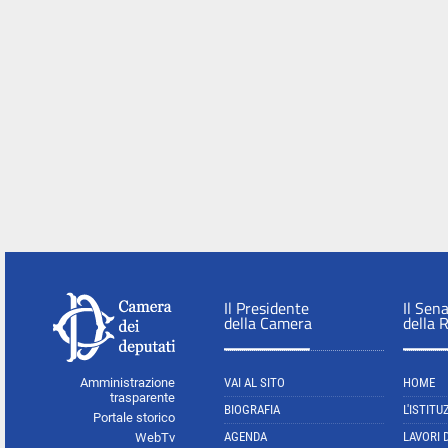
Il Presidente
Il Sen
della Camera
della 
Amministrazione
VAI AL SITO
HOME
trasparente
BIOGRAFIA
L'ISTITU
Portale storico
AGENDA
LAVORI 
WebTv