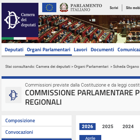
Scrivi
Sito mobi
Deputati
Organi Parlamentari
Lavori
Documenti
Comunica
Stai consultando:
Camera dei deputati
>
Organi Parlamentari
> Scheda Organo
Commissioni previste dalla Costituzione e da leggi costit
COMMISSIONE PARLAMENTARE PE
REGIONALI
Composizione
2026
2025
2024
Convocazioni
Aprile