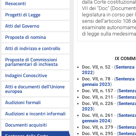
dalla Corte costituziona
Resoconti
VII dei "Doc" (Documenti
Progetti di Legge
legislatura in corso per
sensi dell'articolo 108
Atti del Governo
esaminate autonomamen
di legge sulla medesima
Proposte di nomina
Atti di indirizzo e controllo
IX COMMI
Proposte di Commissioni
parlamentari di inchiesta
Doc. VII, n. 52
- (
Sentenza 
2022
)
Indagini Conoscitive
Doc. VII, n. 78
- (
Sentenza 
gennaio 2023
)
Atti e documenti dell'Unione
europea
Doc. VII, n. 157
- (
Sentenza
Doc. VII, n. 211
- (
Sentenza
Audizioni formali
Doc. VII, n. 226
- (
Sentenza
2023
)
Audizioni e incontri informali
Doc. VII, n. 261
- (
Sentenza
gennaio 2024
)
Documenti acquisiti
Doc. VII, n. 279
- (
Sentenza
Doc. VII, n. 295
- (
Sentenza