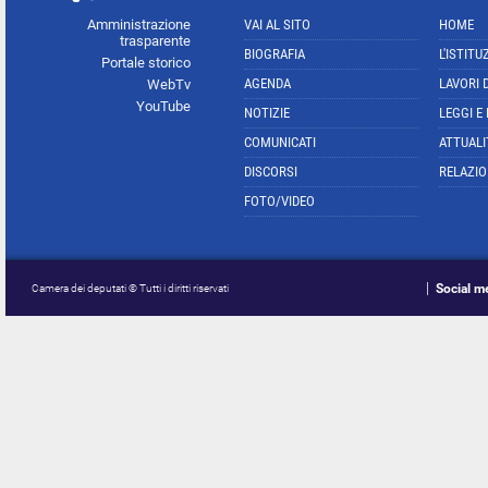
Amministrazione
VAI AL SITO
HOME
trasparente
BIOGRAFIA
L'ISTITU
Portale storico
AGENDA
LAVORI 
WebTv
YouTube
NOTIZIE
LEGGI E
COMUNICATI
ATTUALI
DISCORSI
RELAZIO
FOTO/VIDEO
Social m
Camera dei deputati © Tutti i diritti riservati