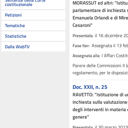
Sentenze della Corte
MORASSUT ed altri: "Istit
costituzionale
parlamentare di inchiesta s
Petizioni
Emanuela Orlandi e di Mirel
Cesaroni"
Tematiche
il 16 dicembre 2
Presentata
Statistiche
Assegnata il 13 fe
Fase Iter:
Dalla WebTV
I Affari Costi
Assegnata alla
Parere delle Commissioni II (
regolamento, per le disposizi
Doc. XXII, n. 25
RAVETTO: "Istituzione di 
inchiesta sulla valutazion
degli interventi in materia 
genere"
il 30 marzo 2023
Presentata