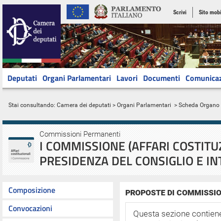
Scrivi
Sito mobi
Deputati
Organi Parlamentari
Lavori
Documenti
Comunica
Stai consultando:
Camera dei deputati
>
Organi Parlamentari
> Scheda Organo
Commissioni Permanenti
I COMMISSIONE (AFFARI COSTITU
PRESIDENZA DEL CONSIGLIO E IN
Composizione
PROPOSTE DI COMMISSIO
Convocazioni
Questa sezione contiene 