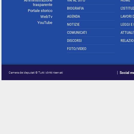
Amministrazione
VAI AL SITO
HOME
trasparente
BIOGRAFIA
L'ISTITU
Portale storico
AGENDA
LAVORI 
WebTv
YouTube
NOTIZIE
LEGGI E
COMUNICATI
ATTUALI
DISCORSI
RELAZIO
FOTO/VIDEO
Social m
Camera dei deputati © Tutti i diritti riservati