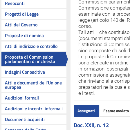
Commissioni parlamentar
Resoconti
Commissione competent
Progetti di Legge
esaminate con la procedu
legge (articolo 140 del 
Atti del Governo
corso.
Tali atti – che costituis
Proposte di nomina
(documenti stampati da
l’istituzione di Commiss
Atti di indirizzo e controllo
cioè composte da soli d
Proposte di Commissioni
Le proposte di Commissi
parlamentari di inchiesta
sono elencate in ordine
informazioni essenziali 
Indagini Conoscitive
commissione assegnatari
che rinviano alla corris
Atti e documenti dell'Unione
europea
preparatori nella quale s
e i testi.
Audizioni formali
Audizioni e incontri informali
Assegnati
Esame avviato 
Documenti acquisiti
Doc. XXII, n. 12