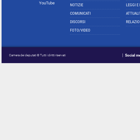
YouTube
NOTIZIE
LEGGI E
COMUNICATI
ATTUALI
DISCORSI
RELAZIO
FOTO/VIDEO
Social m
Camera dei deputati © Tutti i diritti riservati