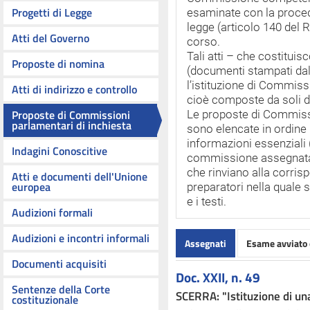
Progetti di Legge
esaminate con la procedu
legge (articolo 140 del 
Atti del Governo
corso.
Tali atti – che costituis
Proposte di nomina
(documenti stampati da
l’istituzione di Commiss
Atti di indirizzo e controllo
cioè composte da soli d
Proposte di Commissioni
Le proposte di Commissi
parlamentari di inchiesta
sono elencate in ordine
informazioni essenziali 
Indagini Conoscitive
commissione assegnatari
che rinviano alla corris
Atti e documenti dell'Unione
europea
preparatori nella quale s
e i testi.
Audizioni formali
Audizioni e incontri informali
Assegnati
Esame avviato 
Documenti acquisiti
Doc. XXII, n. 49
Sentenze della Corte
SCERRA: "Istituzione di u
costituzionale