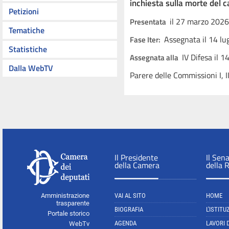
inchiesta sulla morte del 
Petizioni
il 27 marzo 2026
Presentata
Tematiche
Assegnata il 14 lu
Fase Iter:
Statistiche
IV Difesa
il 1
Assegnata alla
Dalla WebTV
Parere delle Commissioni I, II
Il Presidente
Il Sen
della Camera
della 
Amministrazione
VAI AL SITO
HOME
trasparente
BIOGRAFIA
L'ISTITU
Portale storico
AGENDA
LAVORI 
WebTv