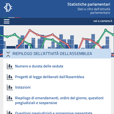
Statistiche parlamentari, Camera dei Deputati - statis
Navigazione pagine di servizio
Salta al contenuto principale
Salta al menu di navigazione
Fine pagina
Salta al contenuto principale
Salta al menu di navigazione
Vai a inizio pagina
Statistiche parlamentari
Dati e cifre dell'attività
parlamentare
Espandi
vai a camera.it
RIEPILOGO DELL'ATTIVITÀ DELL'ASSEMBLEA
Numero e durata delle sedute
Progetti di legge deliberati dall'Assemblea
Votazioni
Riepilogo di emendamenti, ordini del giorno, questioni
pregiudiziali e sospensive
Questioni pregiudiziali e sospensive presentate