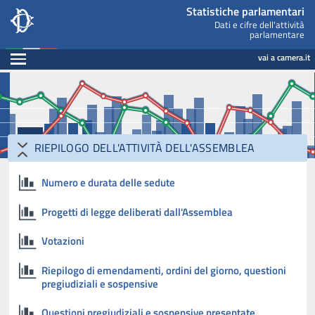
Statistiche parlamentari, Camera dei Deputati - statis
Navigazione pagine di servizio
Salta al contenuto principale
Salta al menu di navigazione
Fine pagina
Salta al contenuto principale
Salta al menu di navigazione
Vai a inizio pagina
Statistiche parlamentari
Dati e cifre dell'attività
parlamentare
Espandi
vai a camera.it
RIEPILOGO DELL'ATTIVITÀ DELL'ASSEMBLEA
Numero e durata delle sedute
Progetti di legge deliberati dall'Assemblea
Votazioni
Riepilogo di emendamenti, ordini del giorno, questioni
pregiudiziali e sospensive
Questioni pregiudiziali e sospensive presentate