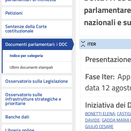
parlamentare 
Petizioni
nazionali e su
Sentenze della Corte
costituzionale
Documenti parlamentari: i DOC
ITER
Indice per categoria
Presentazione
Ultimi documenti stampati
Fase Iter:
Appr
Osservatorio sulla Legislazione
data 12 agos
Osservatorio sulle
infrastrutture strategiche e
Iniziativa dei 
prioritarie
BONETTI ELENA
;
CASTIG
Banche dati
DAVIDE
;
GADDA MARIA 
GIULIO CESARE
Libreria online