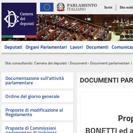
Scrivi
Sito mobi
Deputati
Organi Parlamentari
Lavori
Documenti
Comunica
Stai consultando:
Camera dei deputati
›
Documenti
› Documenti parlamentari: 
Documentazione sull'attività
DOCUMENTI PA
parlamentare
Ordine del giorno generale
Proposte di modificazione al
Regolamento
Pro
BONETTI ed al
Proposte di Commissioni
parlamentari di inchiesta