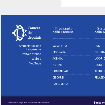
Il Presidente
Il Sen
della Camera
della 
Amministrazione
VAI AL SITO
HOME
trasparente
BIOGRAFIA
L'ISTITU
Portale storico
AGENDA
LAVORI 
WebTv
YouTube
NOTIZIE
LEGGI E
COMUNICATI
ATTUALI
DISCORSI
RELAZIO
FOTO/VIDEO
Social m
Camera dei deputati © Tutti i diritti riservati