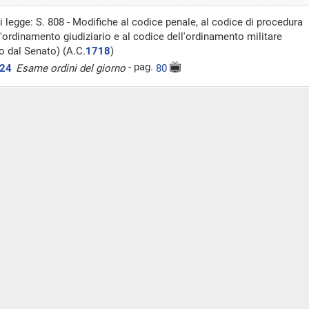
 legge: S. 808 - Modifiche al codice penale, al codice di procedura
l'ordinamento giudiziario e al codice dell'ordinamento militare
o dal Senato) (A.C.
1718
)
- pag.
024
Esame ordini del giorno
80
i legge: Colosimo ed altri: Misure per la protezione e l'assistenza
nni e degli adulti di riferimento nei contesti di criminalità
a («Liberi di scegliere») (A.C.
2696-A
)
- pag.
026
40
 la protezione e l'assistenza dei minorenni e degli adulti di
o nei contesti di criminalità organizzata («Liberi di scegliere»).
nti C.
2696-A
- pag.
026
Dichiarazione di voto finale
94