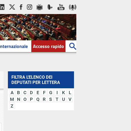
Internazionale
Accesso rapido
FILTRA L'ELENCO DEI
DEPUTATI PER LETTERA
A
B
C
D
E
F
G
I
K
L
M
N
O
P
Q
R
S
T
U
V
Z