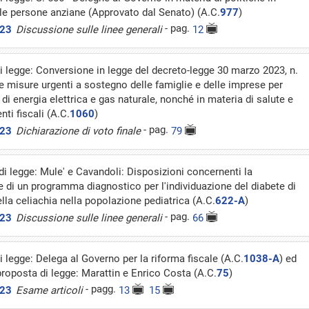
lle persone anziane (Approvato dal Senato) (A.C.
977
)
- pag.
023
Discussione sulle linee generali
12
i legge: Conversione in legge del decreto-legge 30 marzo 2023, n.
e misure urgenti a sostegno delle famiglie e delle imprese per
 di energia elettrica e gas naturale, nonché in materia di salute e
ti fiscali (A.C.
1060
)
- pag.
023
Dichiarazione di voto finale
79
i legge: Mule' e Cavandoli: Disposizioni concernenti la
e di un programma diagnostico per l'individuazione del diabete di
ella celiachia nella popolazione pediatrica (A.C.
622-A
)
- pag.
023
Discussione sulle linee generali
66
 legge: Delega al Governo per la riforma fiscale (A.C.
1038-A
) ed
proposta di legge: Marattin e Enrico Costa (A.C.
75
)
- pagg.
023
Esame articoli
13
15