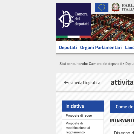
Deputati
Organi Parlamentari
Lavo
Stai consultando:
Camera dei deputati
>
Deput
attivit
scheda biografica
Iniziative
Come de
Proposte di legge
INTERVENTI
Proposte di
modificazione al
regolamento
Disegno di