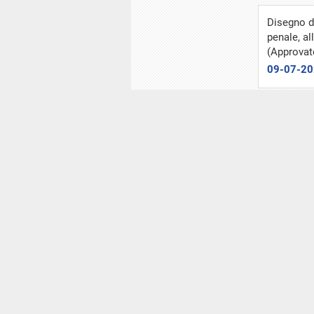
Disegno di
penale, al
(Approvat
09-07-2
Proposta d
dei minore
organizzat
01-07-2
Misure per
riferiment
Emendame
01-07-2