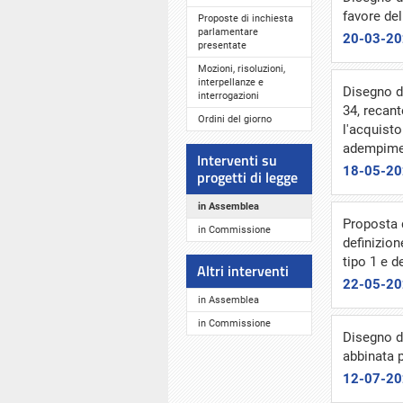
favore de
Proposte di inchiesta
parlamentare
20-03-2
presentate
Mozioni, risoluzioni,
interpellanze e
Disegno d
interrogazioni
34, recant
Ordini del giorno
l'acquisto
adempimen
Interventi su
18-05-2
progetti di legge
in Assemblea
Proposta d
in Commissione
definizion
tipo 1 e d
Altri interventi
22-05-2
in Assemblea
in Commissione
Disegno di
abbinata 
12-07-2