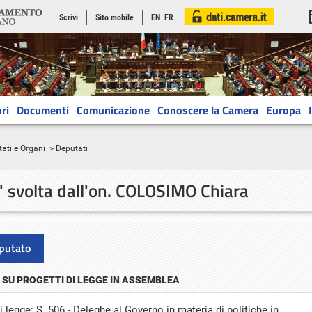
Scrivi
Sito mobile
EN
FR
ri
Documenti
Comunicazione
Conoscere la Camera
Europa
ati e Organi
> Deputati
a' svolta
dall'on. COLOSIMO Chiara
putato
 SU PROGETTI DI LEGGE IN ASSEMBLEA
 legge: S. 506 - Deleghe al Governo in materia di politiche in