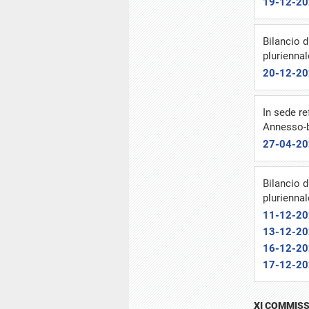
19-12-2
Bilancio d
pluriennal
20-12-2
In sede re
Annesso-b
27-04-2
Bilancio d
pluriennal
11-12-2
13-12-2
16-12-2
17-12-2
XI COMMISS