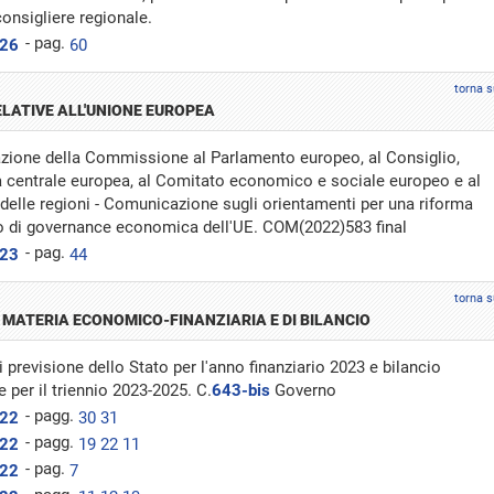
consigliere regionale.
- pag.
026
60
torna s
ELATIVE ALL'UNIONE EUROPEA
ione della Commissione al Parlamento europeo, al Consiglio,
a centrale europea, al Comitato economico e sociale europeo e al
delle regioni - Comunicazione sugli orientamenti per una riforma
o di governance economica dell'UE. COM(2022)583 final
- pag.
023
44
torna s
N MATERIA ECONOMICO-FINANZIARIA E DI BILANCIO
i previsione dello Stato per l'anno finanziario 2023 e bilancio
e per il triennio 2023-2025. C.
643-bis
Governo
- pagg.
022
30
31
- pagg.
022
19
22
11
- pag.
022
7