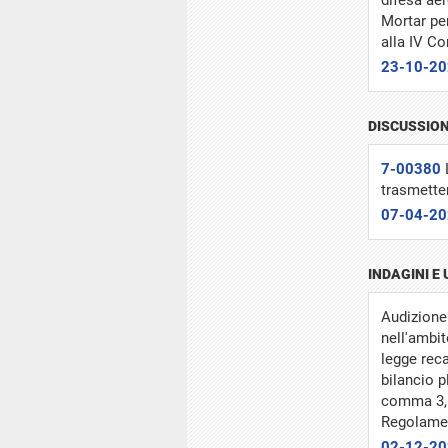
difesa ae
Mortar per
alla IV C
23-10-2
DISCUSSION
7-00380
trasmette
07-04-2
INDAGINI E
Audizione 
nell'ambit
legge reca
bilancio p
comma 3, 
Regolamen
02-12-2