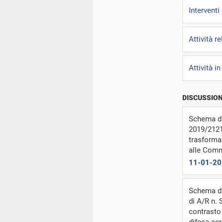
Intervent
Attività r
Attività i
DISCUSSION
Schema di 
2019/2121
trasformaz
alle Commi
11-01-2
Schema di
di A/R n.
contrasto 