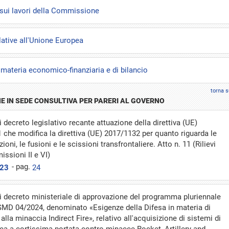
i sui lavori della Commissione
elative all'Unione Europea
n materia economico-finanziaria e di bilancio
torna s
E IN SEDE CONSULTIVA PER PARERI AL GOVERNO
decreto legislativo recante attuazione della direttiva (UE)
 che modifica la direttiva (UE) 2017/1132 per quanto riguarda le
ioni, le fusioni e le scissioni transfrontaliere. Atto n. 11 (Rilievi
ssioni II e VI)
- pag.
023
24
 decreto ministeriale di approvazione del programma pluriennale
 SMD 04/2024, denominato «Esigenze della Difesa in materia di
alla minaccia Indirect Fire», relativo all'acquisizione di sistemi di