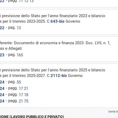
- pagg.
022
11
12
13
i previsione dello Stato per l'anno finanziario 2023 e bilancio
e per il triennio 2023-2025. C.
643-bis
Governo
- pag.
022
13
ferente: Documento di economia e finanza 2023. Doc. LVII, n. 1,
is e Allegati
- pag.
023
165
i previsione dello Stato per l'anno finanziario 2025 e bilancio
e per il triennio 2025-2027. C.
2112-bis
Governo
- pag.
024
55
- pagg.
024
17
21
- pagg.
024
17
18
- pagg.
024
21
75
torna s
IONE (LAVORO PUBBLICO E PRIVATO)