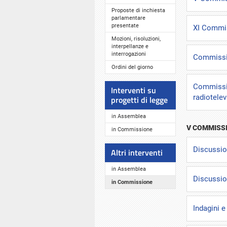
Proposte di inchiesta
parlamentare
presentate
XI Commis
Mozioni, risoluzioni,
interpellanze e
interrogazioni
Commissio
Ordini del giorno
Commission
Interventi su
radiotelev
progetti di legge
in Assemblea
V COMMISS
in Commissione
Discussio
Altri interventi
in Assemblea
Discussion
in Commissione
Indagini 