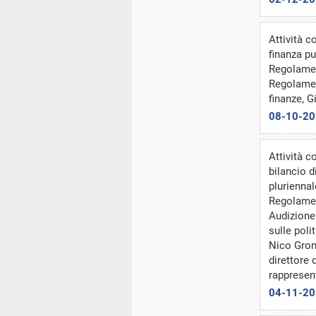
Attività 
finanza pu
Regolamen
Regolamen
finanze, G
08-10-2
Attività c
bilancio d
pluriennal
Regolamen
Audizione
sulle poli
Nico Gronc
direttore 
rappresen
04-11-2