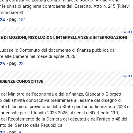
rea a cortissima portata contro minacce Rocket, Artillery and
 le unità di artiglieria controaerei dell'Esercito. Atto n. 215 (Rilievi
ommissione)
- pag.
024
181
torna s
E DI MOZIONI, RISOLUZIONI, INTERPELLANZE E INTERROGAZIONI
Lucaselli: Contenuto del documento di finanza pubblica da
re alle Camere nel mese di aprile 2026
- pag.
026
23
torna s
 UDIENZE CONOSCITIVE
del Ministro dell'economia e delle finanze, Giancarlo Giorgetti,
o dell'attività conoscitiva preliminare all'esame del disegno di
nte bilancio di previsione dello Stato per l'anno finanziario 2023 e
luriennale per il triennio 2023-2025, ai sensi dell'articolo 119,
del Regolamento della Camera dei deputati e dell'articolo 48 del
to del Senato della Repubblica.
- pag.
022
4