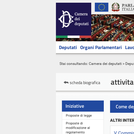
Deputati
Organi Parlamentari
Lavo
Stai consultando:
Camera dei deputati
>
Deput
attivit
scheda biografica
Iniziative
Come de
Proposte di legge
ALTRI INTE
Proposte di
modificazione al
regolamento
V Commiss