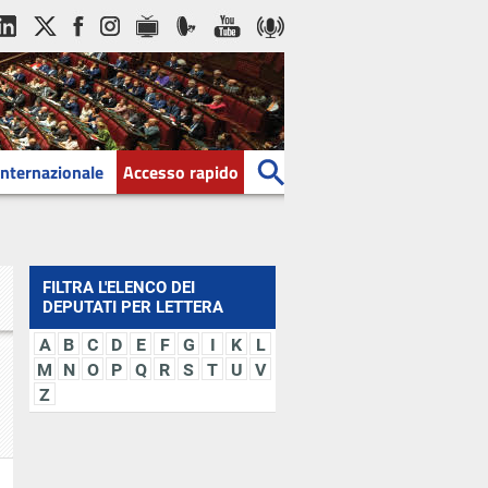
Internazionale
Accesso rapido
FILTRA L'ELENCO DEI
DEPUTATI PER LETTERA
A
B
C
D
E
F
G
I
K
L
M
N
O
P
Q
R
S
T
U
V
Z