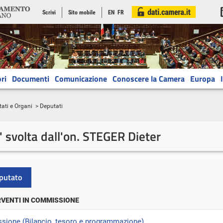
Scrivi
Sito mobile
EN
FR
ri
Documenti
Comunicazione
Conoscere la Camera
Europa
ati e Organi
> Deputati
a' svolta
dall'on. STEGER Dieter
putato
RVENTI IN COMMISSIONE
ione (Bilancio, tesoro e programmazione)