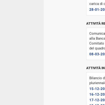
carica di 
28-01-2
ATTIVITÀ R
Comunicaz
alla Banc
Comitato 
del quadr
08-03-2
ATTIVITÀ I
Bilancio d
pluriennal
15-12-2
16-12-2
17-12-2