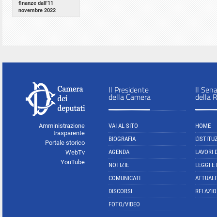
finanze dall'11
novembre 2022
Il Presidente
Il Sen
della Camera
della 
Amministrazione
VAI AL SITO
HOME
trasparente
BIOGRAFIA
L'ISTITU
Portale storico
AGENDA
LAVORI 
WebTv
YouTube
NOTIZIE
LEGGI E
COMUNICATI
ATTUALI
DISCORSI
RELAZIO
FOTO/VIDEO