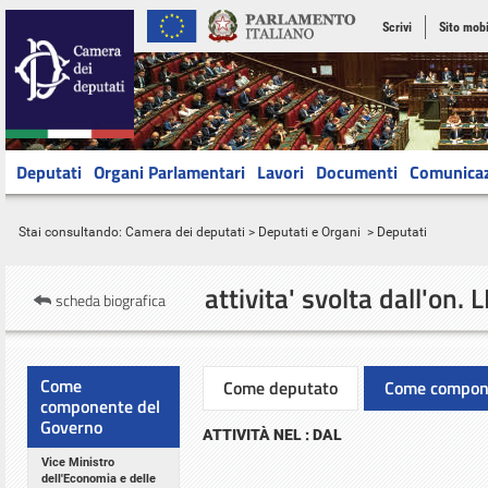
Scrivi
Sito mobi
Deputati
Organi Parlamentari
Lavori
Documenti
Comunica
Stai consultando:
Camera dei deputati
>
Deputati e Organi
> Deputati
attivita' svolta
dall'on. 
scheda biografica
Come
Come deputato
Come compone
componente del
Governo
ATTIVITÀ NEL : DAL
Vice Ministro
dell'Economia e delle