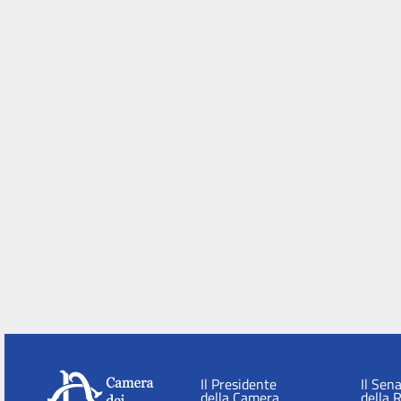
Il Presidente
Il Sen
della Camera
della 