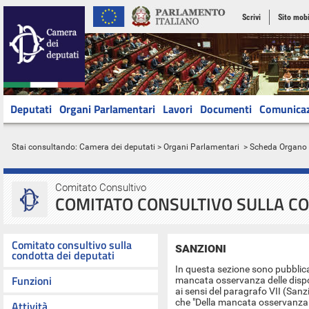
Scrivi
Sito mobi
Deputati
Organi Parlamentari
Lavori
Documenti
Comunica
Stai consultando:
Camera dei deputati
>
Organi Parlamentari
> Scheda Organo
Comitato Consultivo
COMITATO CONSULTIVO SULLA CO
Comitato consultivo sulla
SANZIONI
condotta dei deputati
In questa sezione sono pubblicat
Funzioni
mancata osservanza delle dispos
ai sensi del paragrafo VII (Sanz
che "Della mancata osservanza d
Attività