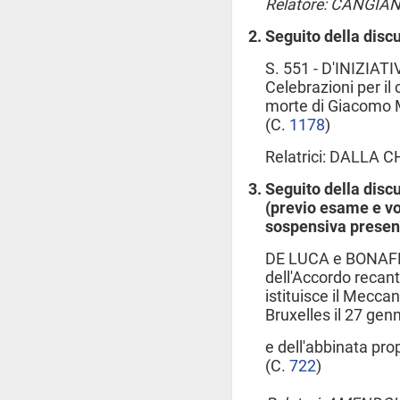
Relatore: CANGIAN
Seguito della disc
S. 551 - D'INIZIAT
Celebrazioni per il
morte di Giacomo M
(C.
1178
​)
Relatrici: DALLA 
Seguito della disc
(previo esame e vo
sospensiva presen
DE LUCA e BONAFÈ:
dell'Accordo recant
istituisce il Meccan
Bruxelles il 27 genn
e dell'abbinata pro
(C.
722
​)