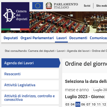
Scrivi
Sito mobi
Deputati
Organi Parlamentari
Lavori
Documenti
Comunica
Stai consultando:
Camera dei deputati
›
Lavori
›
Agenda dei lavori
› Ordine del 
Ordine del gior
Agenda dei Lavori
Resoconti
Seleziona la data dell
Attività Legislativa
mese e anno
Attività di indirizzo, controllo e
Luglio 2023 - Giorno:
conoscitiva
03
04
05
06
07
10
11
12