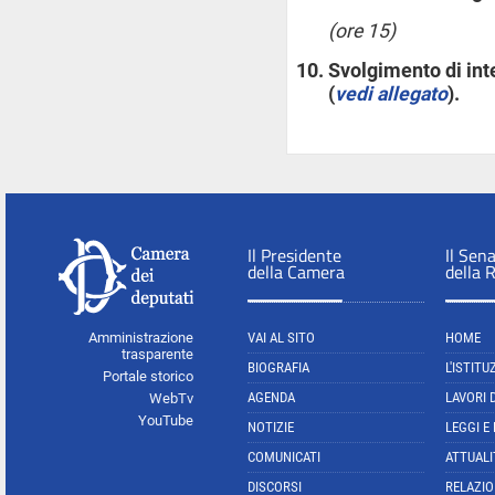
(ore 15)
Svolgimento di int
(
vedi allegato
).
Il Presidente
Il Sen
della Camera
della 
Amministrazione
VAI AL SITO
HOME
trasparente
BIOGRAFIA
L'ISTITU
Portale storico
AGENDA
LAVORI 
WebTv
YouTube
NOTIZIE
LEGGI E
COMUNICATI
ATTUALI
DISCORSI
RELAZIO