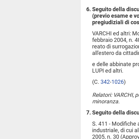
Seguito della disc
(previo esame e vo
pregiudiziali di co
VARCHI ed altri: Mod
febbraio 2004, n. 40
reato di surrogaz
all'estero da cittadi
e delle abbinate pr
LUPI ed altri.
(C.
342
​-
1026
​)
Relatori: VARCHI, 
minoranza.
Seguito della disc
S. 411 - Modifiche 
industriale, di cui 
2005, n. 30 (Appro