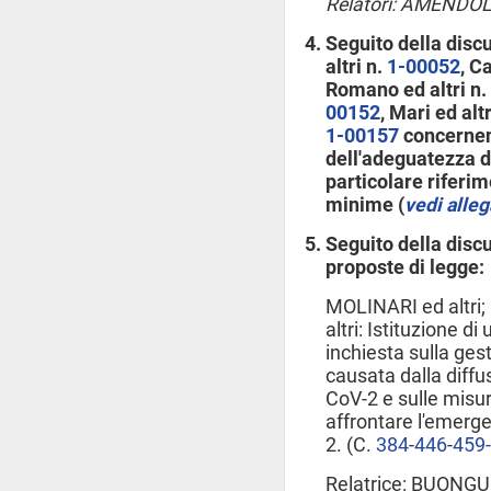
Relatori: AMENDO
Seguito della disc
altri n.
1-00052
, C
Romano ed altri n.
00152
, Mari ed alt
1-00157
concernent
dell'adeguatezza d
particolare riferim
minime (
vedi alleg
Seguito della discu
proposte di legge:
MOLINARI ed altri;
altri: Istituzione 
inchiesta sulla ges
causata dalla diff
CoV-2 e sulle misur
affrontare l'emer
2. (C.
384
​-
446
​-
459
Relatrice: BUONGU