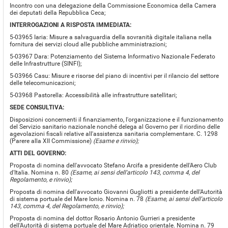
Incontro con una delegazione della Commissione Economica della Camera
dei deputati della Repubblica Ceca;
INTERROGAZIONI A RISPOSTA IMMEDIATA:
5-03965 Iaria: Misure a salvaguardia della sovranità digitale italiana nella
fornitura dei servizi cloud alle pubbliche amministrazioni;
5-03967 Dara: Potenziamento del Sistema Informativo Nazionale Federato
delle Infrastrutture (SINFI);
5-03966 Casu: Misure e risorse del piano di incentivi per il rilancio del settore
delle telecomunicazioni;
5-03968 Pastorella: Accessibilità alle infrastrutture satellitari;
SEDE CONSULTIVA:
Disposizioni concernenti il finanziamento, l'organizzazione e il funzionamento
del Servizio sanitario nazionale nonché delega al Governo per il riordino delle
agevolazioni fiscali relative all'assistenza sanitaria complementare. C. 1298
(Parere alla XII Commissione)
(Esame e rinvio);
ATTI DEL GOVERNO:
Proposta di nomina dell'avvocato Stefano Arcifa a presidente dell'Aero Club
d'Italia. Nomina n. 80
(Esame, ai sensi dell'articolo 143, comma 4, del
Regolamento, e rinvio);
Proposta di nomina dell'avvocato Giovanni Gugliotti a presidente dell'Autorità
di sistema portuale del Mare Ionio. Nomina n. 78
(Esame, ai sensi dell'articolo
143, comma 4, del Regolamento, e rinvio);
Proposta di nomina del dottor Rosario Antonio Gurrieri a presidente
dell'Autorità di sistema portuale del Mare Adriatico orientale. Nomina n. 79