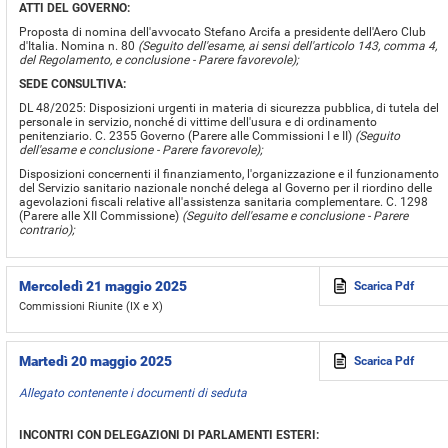
ATTI DEL GOVERNO:
Proposta di nomina dell'avvocato Stefano Arcifa a presidente dell'Aero Club
d'Italia. Nomina n. 80
(Seguito dell'esame, ai sensi dell'articolo 143, comma 4,
del Regolamento, e conclusione - Parere favorevole);
SEDE CONSULTIVA:
DL 48/2025: Disposizioni urgenti in materia di sicurezza pubblica, di tutela del
personale in servizio, nonché di vittime dell'usura e di ordinamento
penitenziario. C. 2355 Governo (Parere alle Commissioni I e II)
(Seguito
dell'esame e conclusione - Parere favorevole);
Disposizioni concernenti il finanziamento, l'organizzazione e il funzionamento
del Servizio sanitario nazionale nonché delega al Governo per il riordino delle
agevolazioni fiscali relative all'assistenza sanitaria complementare. C. 1298
(Parere alle XII Commissione)
(Seguito dell'esame e conclusione - Parere
contrario);
Mercoledì 21 maggio 2025
Scarica Pdf
Commissioni Riunite (IX e X)
Martedì 20 maggio 2025
Scarica Pdf
Allegato contenente i documenti di seduta
INCONTRI CON DELEGAZIONI DI PARLAMENTI ESTERI: