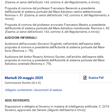
(Esame, ai sensi dell'articolo 143, comma 4, del Regolamento, e rinvio);
Proposta di nomina del professor Francesco Benevolo a presidente
dell'Autorità di sistema portuale del Mare Adriatico centro-settentrionale.
Nomina n. 81
(Esame, ai sensi dell'articolo 143, comma 4, del Regolamento, e
rinvio);
Proposta di nomina del professor avvocato Francesco Mastro a presidente
dell'Autorità di sistema portuale del Mare Adriatico meridionale. Nomina n. 82
(Esame, ai sensi dell'articolo 143, comma 4, del Regolamento, e rinvio);
AUDIZIONI INFORMALI:
Audizione dell'avvocato Giovanni Gugliotti, nell'ambito dell'esame della
proposta di nomina a presidente dell'Autorità di sistema portuale del Mare
Ionio (Nomina n. 78);
Audizione del dottor Rosario Antonio Gurrieri, nell'ambito dell'esame della
proposta di nomina a presidente dell'Autorità di sistema portuale del Mare
Adriatico orientale (Nomina n. 79);
Martedì 20 maggio 2025
Scarica Pdf
Commissioni Riunite (IX e X)
Allegato contenente i documenti di seduta
SEDE REFERENTE:
Disposizioni e deleghe al Governo in materia di intelligenza artificiale. C. 2316
Governo, approvato dal Senato
(Seguito dell'esame e rinvio);