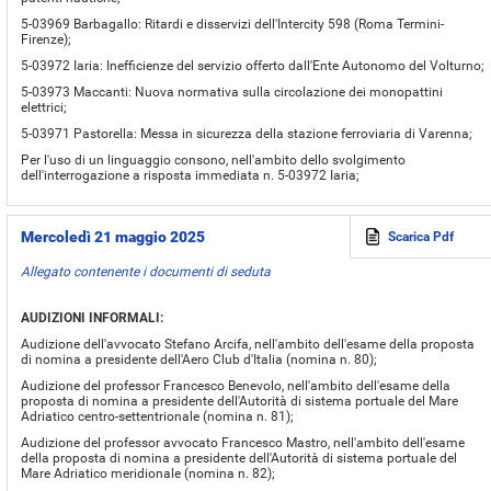
5-03969 Barbagallo: Ritardi e disservizi dell'Intercity 598 (Roma Termini-
Firenze);
5-03972 Iaria: Inefficienze del servizio offerto dall'Ente Autonomo del Volturno;
5-03973 Maccanti: Nuova normativa sulla circolazione dei monopattini
elettrici;
5-03971 Pastorella: Messa in sicurezza della stazione ferroviaria di Varenna;
Per l'uso di un linguaggio consono, nell'ambito dello svolgimento
dell'interrogazione a risposta immediata n. 5-03972 Iaria;
Mercoledì 21 maggio 2025
Scarica Pdf
Allegato contenente i documenti di seduta
AUDIZIONI INFORMALI:
Audizione dell'avvocato Stefano Arcifa, nell'ambito dell'esame della proposta
di nomina a presidente dell'Aero Club d'Italia (nomina n. 80);
Audizione del professor Francesco Benevolo, nell'ambito dell'esame della
proposta di nomina a presidente dell'Autorità di sistema portuale del Mare
Adriatico centro-settentrionale (nomina n. 81);
Audizione del professor avvocato Francesco Mastro, nell'ambito dell'esame
della proposta di nomina a presidente dell'Autorità di sistema portuale del
Mare Adriatico meridionale (nomina n. 82);