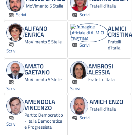
MoVimento 5 Stelle
Fratelli d'Italia
Scrivi
Scrivi
ALIFANO
ALMICI
ENRICA
CRISTINA
MoVimento 5 Stelle
Fratelli
Scrivi
d'Italia
Scrivi
AMATO
AMBROSI
GAETANO
ALESSIA
MoVimento 5 Stelle
Fratelli d'Italia
Scrivi
Scrivi
AMENDOLA
AMICH ENZO
VINCENZO
Fratelli d'Italia
Partito Democratico
Scrivi
- Italia Democratica
Scrivi
e Progressista