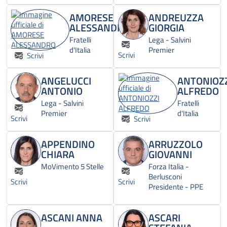
AMORESE
ANDREUZZA
ALESSANDRO
GIORGIA
Fratelli
Lega - Salvini
d'Italia
Premier
Scrivi
Scrivi
ANGELUCCI
ANTONIOZ
ANTONIO
ALFREDO
Lega - Salvini
Fratelli
Premier
d'Italia
Scrivi
Scrivi
APPENDINO
ARRUZZOLO
CHIARA
GIOVANNI
MoVimento 5 Stelle
Forza Italia -
Berlusconi
Scrivi
Scrivi
Presidente - PPE
ASCANI ANNA
ASCARI