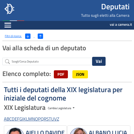
Deputati, Camera dei Deputati -
Navigazione pagine di servizio
Salta al contenuto principale
Salta al menu di navigazione
Fine pagina
Salta al contenuto principale
Salta al menu di navigazione
Vai a inizio pagina
Deputati
Tutto sugli eletti alla Camera
Espandi
vai a camera.it
Ricerca
(Apri/Chiudi filtri)
Filtri di ricerca
Vai alla scheda di un deputato
Abstract
Elenco completo:
PDF
JSON
Tutti i deputati della XIX legislatura per
iniziale del cognome
XIX Legislatura
Cambia Legislatura
A
B
C
D
E
F
G
I
K
L
M
N
O
P
Q
R
S
T
U
V
Z
AIELLO DAVIDE
ALBANO LUCIA