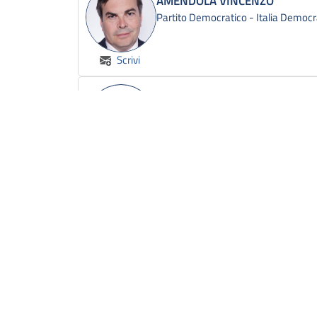
AMENDOLA VINCENZO
Partito Democratico - Italia Democr
Scrivi
AMORESE ALESSANDRO
Fratelli d'Italia
Scrivi
ANGELUCCI ANTONIO
Lega - Salvini Premier
Scrivi
APPENDINO CHIARA