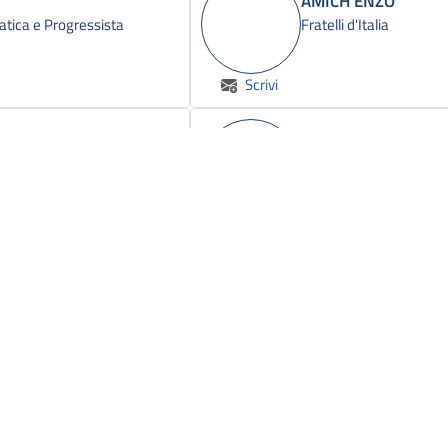
AMICH ENZO
atica e Progressista
Fratelli d'Italia
Scrivi
ANDREUZZA GIORG
Lega - Salvini Premier
Scrivi
ANTONIOZZI ALFR
Fratelli d'Italia
Scrivi
ARRUZZOLO GIOVA