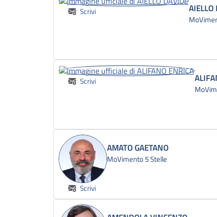
AIELLO
Scrivi
MoViment
ALIFA
Scrivi
MoVime
AMATO GAETANO
MoVimento 5 Stelle
Scrivi