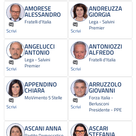
AMORESE
ANDREUZZA
ALESSANDRO
GIORGIA
Fratelli d'Italia
Lega - Salvini
Premier
Scrivi
Scrivi
ANGELUCCI
ANTONIOZZI
ANTONIO
ALFREDO
Lega - Salvini
Fratelli d'Italia
Premier
Scrivi
Scrivi
APPENDINO
ARRUZZOLO
CHIARA
GIOVANNI
MoVimento 5 Stelle
Forza Italia -
Berlusconi
Scrivi
Scrivi
Presidente - PPE
ASCANI ANNA
ASCARI
STEFANIA
Partito Democratico