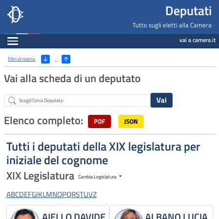
Deputati, Camera dei Deputati -
Navigazione pagine di servizio
Salta al contenuto principale
Salta al menu di navigazione
Fine pagina
Salta al contenuto principale
Salta al menu di navigazione
Vai a inizio pagina
Deputati
Tutto sugli eletti alla Camera
Espandi
vai a camera.it
Ricerca
(Apri/Chiudi filtri)
Filtri di ricerca
Vai alla scheda di un deputato
Abstract
Elenco completo:
PDF
JSON
Tutti i deputati della XIX legislatura per
iniziale del cognome
XIX Legislatura
Cambia Legislatura
A
B
C
D
E
F
G
I
K
L
M
N
O
P
Q
R
S
T
U
V
Z
AIELLO DAVIDE
ALBANO LUCIA