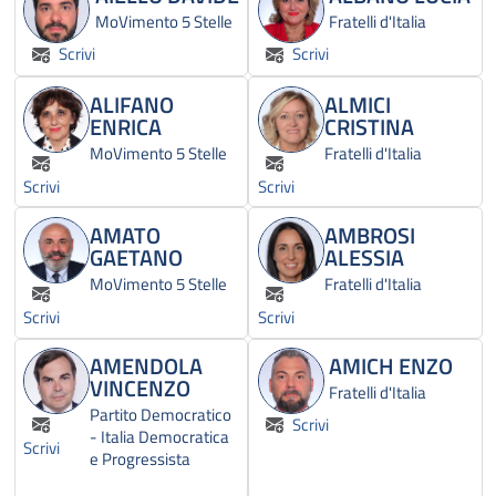
MoVimento 5 Stelle
Fratelli d'Italia
Scrivi
Scrivi
ALIFANO
ALMICI
ENRICA
CRISTINA
MoVimento 5 Stelle
Fratelli d'Italia
Scrivi
Scrivi
AMATO
AMBROSI
GAETANO
ALESSIA
MoVimento 5 Stelle
Fratelli d'Italia
Scrivi
Scrivi
AMENDOLA
AMICH ENZO
VINCENZO
Fratelli d'Italia
Partito Democratico
Scrivi
- Italia Democratica
Scrivi
e Progressista