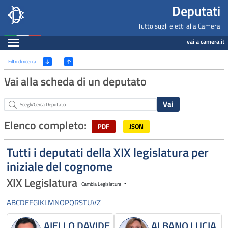
Deputati, Camera dei Deputati -
Navigazione pagine di servizio
Salta al contenuto principale
Salta al menu di navigazione
Fine pagina
Salta al contenuto principale
Salta al menu di navigazione
Vai a inizio pagina
Deputati
Tutto sugli eletti alla Camera
Espandi
vai a camera.it
Ricerca
(Apri/Chiudi filtri)
Filtri di ricerca
Vai alla scheda di un deputato
Abstract
Elenco completo:
PDF
JSON
Tutti i deputati della XIX legislatura per
iniziale del cognome
XIX Legislatura
Cambia Legislatura
A
B
C
D
E
F
G
I
K
L
M
N
O
P
Q
R
S
T
U
V
Z
AIELLO DAVIDE
ALBANO LUCIA