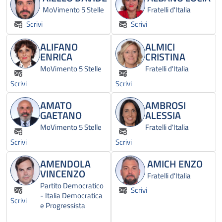
MoVimento 5 Stelle
Fratelli d'Italia
Scrivi
Scrivi
ALIFANO
ALMICI
ENRICA
CRISTINA
MoVimento 5 Stelle
Fratelli d'Italia
Scrivi
Scrivi
AMATO
AMBROSI
GAETANO
ALESSIA
MoVimento 5 Stelle
Fratelli d'Italia
Scrivi
Scrivi
AMENDOLA
AMICH ENZO
VINCENZO
Fratelli d'Italia
Partito Democratico
Scrivi
- Italia Democratica
Scrivi
e Progressista