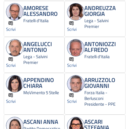
AMORESE
ANDREUZZA
ALESSANDRO
GIORGIA
Fratelli d'Italia
Lega - Salvini
Premier
Scrivi
Scrivi
ANGELUCCI
ANTONIOZZI
ANTONIO
ALFREDO
Lega - Salvini
Fratelli d'Italia
Premier
Scrivi
Scrivi
APPENDINO
ARRUZZOLO
CHIARA
GIOVANNI
MoVimento 5 Stelle
Forza Italia -
Berlusconi
Scrivi
Scrivi
Presidente - PPE
ASCANI ANNA
ASCARI
STEFANIA
Partito Democratico