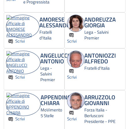
e Progressista
AMORESE
ANDREUZZA
ALESSANDRO
GIORGIA
Fratelli
Lega - Salvini
d'Italia
Premier
Scrivi
Scrivi
ANGELUCCI
ANTONIOZZI
ANTONIO
ALFREDO
Lega -
Fratelli d'Italia
Salvini
Scrivi
Scrivi
Premier
APPENDINO
ARRUZZOLO
CHIARA
GIOVANNI
MoVimento
Forza Italia -
5 Stelle
Berlusconi
Scrivi
Scrivi
Presidente - PPE