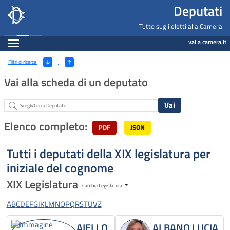
Deputati, Camera dei Deputati -
Navigazione pagine di servizio
Salta al contenuto principale
Salta al menu di navigazione
Fine pagina
Salta al contenuto principale
Salta al menu di navigazione
Vai a inizio pagina
Deputati
Tutto sugli eletti alla Camera
Espandi
vai a camera.it
Ricerca
(Apri/Chiudi filtri)
Filtri di ricerca
Vai alla scheda di un deputato
Abstract
Elenco completo:
PDF
JSON
Tutti i deputati della XIX legislatura per
iniziale del cognome
XIX Legislatura
Cambia Legislatura
A
B
C
D
E
F
G
I
K
L
M
N
O
P
Q
R
S
T
U
V
Z
AIELLO
ALBANO LUCIA