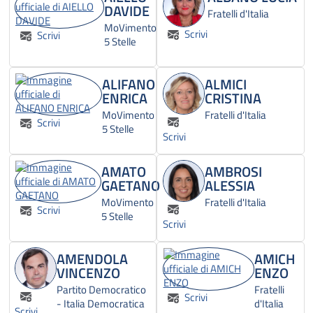
DAVIDE
Fratelli d'Italia
MoVimento
Scrivi
Scrivi
5 Stelle
ALIFANO
ALMICI
ENRICA
CRISTINA
MoVimento
Fratelli d'Italia
Scrivi
5 Stelle
Scrivi
AMATO
AMBROSI
GAETANO
ALESSIA
MoVimento
Fratelli d'Italia
Scrivi
5 Stelle
Scrivi
AMENDOLA
AMICH
VINCENZO
ENZO
Partito Democratico
Fratelli
Scrivi
- Italia Democratica
d'Italia
Scrivi