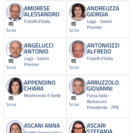
AMORESE
ANDREUZZA
ALESSANDRO
GIORGIA
Fratelli d'Italia
Lega - Salvini
Premier
Scrivi
Scrivi
ANGELUCCI
ANTONIOZZI
ANTONIO
ALFREDO
Lega - Salvini
Fratelli d'Italia
Premier
Scrivi
Scrivi
APPENDINO
ARRUZZOLO
CHIARA
GIOVANNI
MoVimento 5 Stelle
Forza Italia -
Berlusconi
Scrivi
Scrivi
Presidente - PPE
ASCANI ANNA
ASCARI
STEFANIA
Partito Democratico