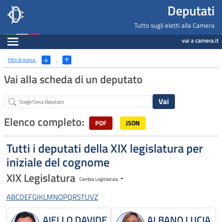
Deputati, Camera dei Deputati -
Navigazione pagine di servizio
Salta al contenuto principale
Salta al menu di navigazione
Fine pagina
Salta al contenuto principale
Salta al menu di navigazione
Vai a inizio pagina
Deputati
Tutto sugli eletti alla Camera
Espandi
vai a camera.it
Ricerca
(Apri/Chiudi filtri)
Filtri di ricerca
Vai alla scheda di un deputato
Abstract
Elenco completo:
PDF
JSON
Tutti i deputati della XIX legislatura per
iniziale del cognome
XIX Legislatura
Cambia Legislatura
A
B
C
D
E
F
G
I
K
L
M
N
O
P
Q
R
S
T
U
V
Z
AIELLO DAVIDE
ALBANO LUCIA