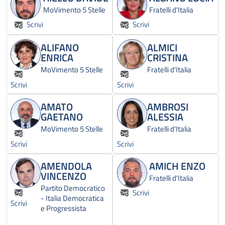
MoVimento 5 Stelle
Fratelli d'Italia
Scrivi
Scrivi
ALIFANO
ALMICI
ENRICA
CRISTINA
MoVimento 5 Stelle
Fratelli d'Italia
Scrivi
Scrivi
AMATO
AMBROSI
GAETANO
ALESSIA
MoVimento 5 Stelle
Fratelli d'Italia
Scrivi
Scrivi
AMENDOLA
AMICH ENZO
VINCENZO
Fratelli d'Italia
Partito Democratico
Scrivi
- Italia Democratica
Scrivi
e Progressista