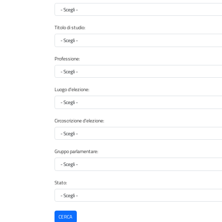
Provincia di nascita
Titolo di studio:
Titolo di studio
Professione:
Professione
Luogo d'elezione:
Luogo d'elezione
Circoscrizione d'elezione:
Circoscrizione d'elezione
Gruppo parlamentare:
Gruppo parlamentare
Stato:
Stato