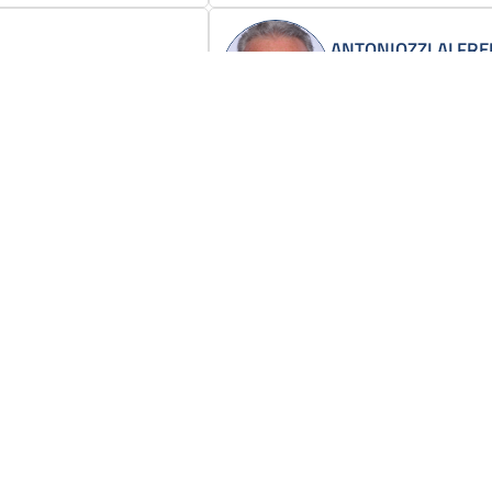
ANTONIOZZI ALFR
Fratelli d'Italia
Scrivi
ARRUZZOLO GIOVA
Forza Italia - Berlusco
Scrivi
ASCARI STEFANIA
co - Italia Democratica e
MoVimento 5 Stelle
Scrivi