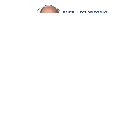
ANGELUCCI ANTONIO
Lega - Salvini Premier
Scrivi
APPENDINO CHIARA
MoVimento 5 Stelle
Scrivi
ASCANI ANNA
Partito Democrati
Scrivi
Progressista