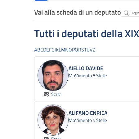
Vai alla scheda di un deputato
Abstract
Tutti i deputati della XI
A
B
C
D
E
F
G
I
K
L
M
N
O
P
Q
R
S
T
U
V
Z
AIELLO DAVIDE
MoVimento 5 Stelle
Scrivi
ALIFANO ENRICA
MoVimento 5 Stelle
Scrivi