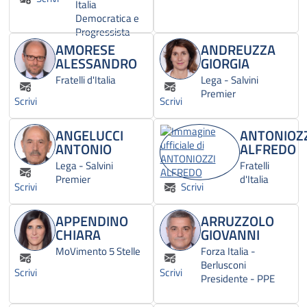
Italia
Democratica e
Progressista
AMORESE
ANDREUZZA
ALESSANDRO
GIORGIA
Fratelli d'Italia
Lega - Salvini
Premier
Scrivi
Scrivi
ANGELUCCI
ANTONIOZ
ANTONIO
ALFREDO
Lega - Salvini
Fratelli
Premier
d'Italia
Scrivi
Scrivi
APPENDINO
ARRUZZOLO
CHIARA
GIOVANNI
MoVimento 5 Stelle
Forza Italia -
Berlusconi
Scrivi
Scrivi
Presidente - PPE