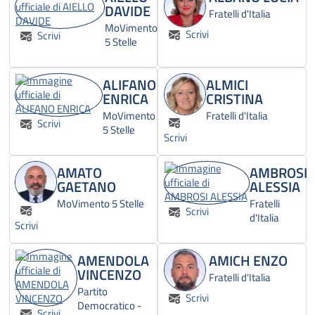
DAVIDE
Fratelli d'Italia
MoVimento
Scrivi
Scrivi
5 Stelle
ALIFANO
ALMICI
ENRICA
CRISTINA
MoVimento
Fratelli d'Italia
Scrivi
5 Stelle
Scrivi
AMATO
AMBROSI
GAETANO
ALESSIA
MoVimento 5 Stelle
Fratelli
Scrivi
d'Italia
Scrivi
AMENDOLA
AMICH ENZO
VINCENZO
Fratelli d'Italia
Partito
Scrivi
Democratico -
Scrivi