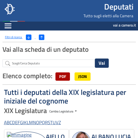
Deputati, Camera dei Deputati -
Navigazione pagine di servizio
Salta al contenuto principale
Salta al menu di navigazione
Fine pagina
Salta al contenuto principale
Salta al menu di navigazione
Vai a inizio pagina
Deputati
Tutto sugli eletti alla Camera
Espandi
vai a camera.it
Ricerca
(Apri/Chiudi filtri)
Filtri di ricerca
Vai alla scheda di un deputato
Abstract
Elenco completo:
PDF
JSON
Tutti i deputati della XIX legislatura per
iniziale del cognome
XIX Legislatura
Cambia Legislatura
A
B
C
D
E
F
G
I
K
L
M
N
O
P
Q
R
S
T
U
V
Z
AIELLO
ALBANO LUCIA