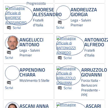
Progressista
AMORESE
ANDREUZZA
ALESSANDRO
GIORGIA
Fratelli
Lega - Salvini
d'Italia
Premier
Scrivi
Scrivi
ANGELUCCI
ANTONIOZ
ANTONIO
ALFREDO
Lega - Salvini
Fratelli
Premier
d'Italia
Scrivi
Scrivi
APPENDINO
ARRUZZOLO
CHIARA
GIOVANNI
MoVimento 5 Stelle
Forza Italia -
Berlusconi
Scrivi
Scrivi
Presidente -
PPE
ASCANI ANNA
ASCARI