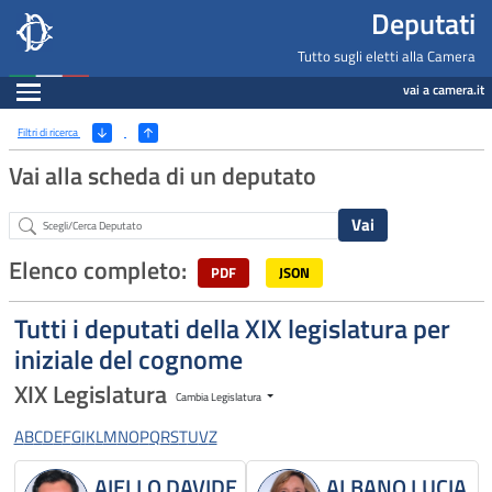
Deputati, Camera dei Deputati -
Navigazione pagine di servizio
Salta al contenuto principale
Salta al menu di navigazione
Fine pagina
Salta al contenuto principale
Salta al menu di navigazione
Vai a inizio pagina
Deputati
Tutto sugli eletti alla Camera
Espandi
vai a camera.it
Ricerca
(Apri/Chiudi filtri)
Filtri di ricerca
Vai alla scheda di un deputato
Abstract
Elenco completo:
PDF
JSON
Tutti i deputati della XIX legislatura per
iniziale del cognome
XIX Legislatura
Cambia Legislatura
A
B
C
D
E
F
G
I
K
L
M
N
O
P
Q
R
S
T
U
V
Z
AIELLO DAVIDE
ALBANO LUCIA