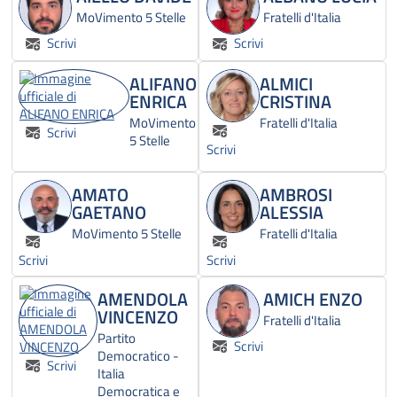
MoVimento 5 Stelle
Fratelli d'Italia
Scrivi
Scrivi
ALIFANO
ALMICI
ENRICA
CRISTINA
MoVimento
Fratelli d'Italia
Scrivi
5 Stelle
Scrivi
AMATO
AMBROSI
GAETANO
ALESSIA
MoVimento 5 Stelle
Fratelli d'Italia
Scrivi
Scrivi
AMENDOLA
AMICH ENZO
VINCENZO
Fratelli d'Italia
Partito
Scrivi
Democratico -
Scrivi
Italia
Democratica e