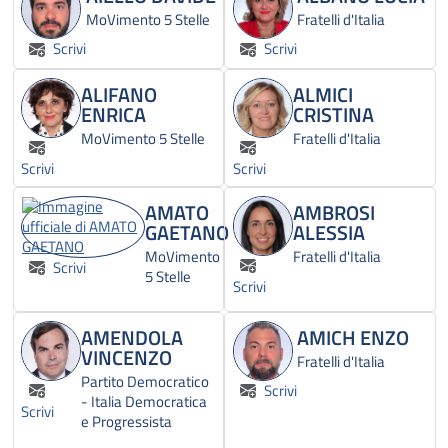
MoVimento 5 Stelle
Fratelli d'Italia
Scrivi
Scrivi
ALIFANO
ALMICI
ENRICA
CRISTINA
MoVimento 5 Stelle
Fratelli d'Italia
Scrivi
Scrivi
AMATO
AMBROSI
GAETANO
ALESSIA
MoVimento
Fratelli d'Italia
Scrivi
5 Stelle
Scrivi
AMENDOLA
AMICH ENZO
VINCENZO
Fratelli d'Italia
Partito Democratico
Scrivi
- Italia Democratica
Scrivi
e Progressista