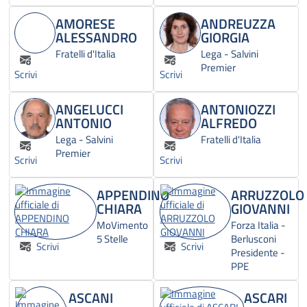
AMORESE
ANDREUZZA
ALESSANDRO
GIORGIA
Fratelli d'Italia
Lega - Salvini
Premier
Scrivi
Scrivi
ANGELUCCI
ANTONIOZZI
ANTONIO
ALFREDO
Lega - Salvini
Fratelli d'Italia
Premier
Scrivi
Scrivi
APPENDINO
ARRUZZOLO
CHIARA
GIOVANNI
MoVimento
Forza Italia -
5 Stelle
Berlusconi
Scrivi
Scrivi
Presidente -
PPE
ASCANI
ASCARI