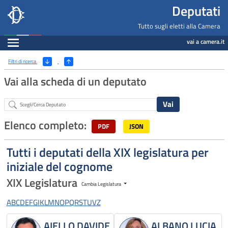
Deputati, Camera dei Deputati -
Navigazione pagine di servizio
Salta al contenuto principale
Salta al menu di navigazione
Fine pagina
Salta al contenuto principale
Salta al menu di navigazione
Vai a inizio pagina
Deputati
Tutto sugli eletti alla Camera
Espandi
vai a camera.it
Ricerca
(Apri/Chiudi filtri)
Filtri di ricerca
Vai alla scheda di un deputato
Abstract
Elenco completo:
PDF
JSON
Tutti i deputati della XIX legislatura per
iniziale del cognome
XIX Legislatura
Cambia Legislatura
A
B
C
D
E
F
G
I
K
L
M
N
O
P
Q
R
S
T
U
V
Z
AIELLO DAVIDE
ALBANO LUCIA